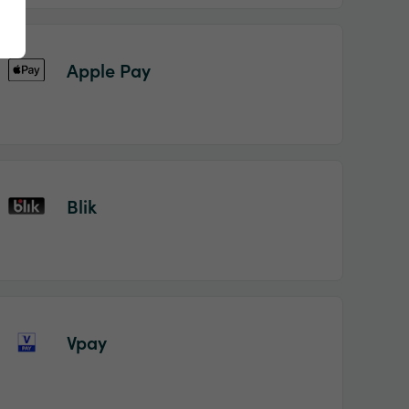
Apple Pay
Blik
Vpay