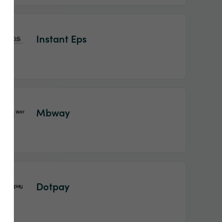
Instant Eps
Mbway
Dotpay