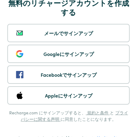
無料のリチャージアカウントを作成
する
Multibanco
メールでサインアップ
Googleにサインアップ
Pay by Phone
Facebookでサインアップ
Appleにサインアップ
Recharge.com にサインアップすると、
規約と条件
と
プライ
Maestro
バシーに関する声明
に同意したことになります。