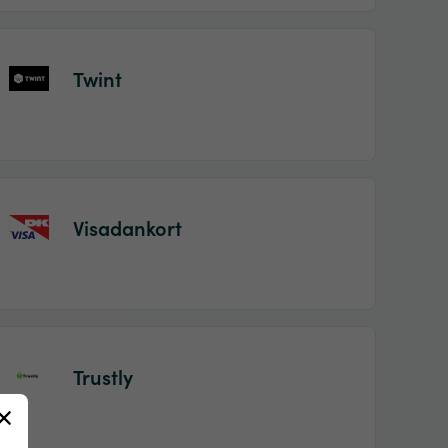
Twint
Visadankort
Trustly