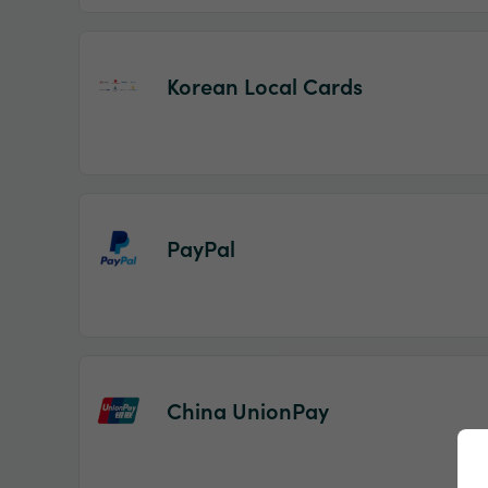
Korean Local Cards
PayPal
China UnionPay