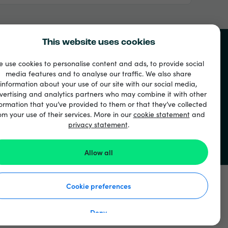
This website uses cookies
 use cookies to personalise content and ads, to provide social
media features and to analyse our traffic. We also share
information about your use of our site with our social media,
vertising and analytics partners who may combine it with other
ormation that you’ve provided to them or that they’ve collected
om your use of their services. More in our
cookie statement
and
privacy statement
.
ド
Allow all
Cookie preferences
Deny
使い方
個人情報保護方針
クッキーステートメント