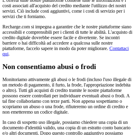
L'offerta sulle nostre piattaforme contiene tutte le informazioni e i
costi associati all'acquisto del credito mediante l'utilizzo dei nostri
servizi. Ciò include costi aggiuntivi, come i costi di servizio per i
servizi che ti forniamo.
Recharge.com si impegna a garantire che le nostre piattaforme siano
accessibili e comprensibili per i clienti di tutte le abilità. L'acquisto di
credito digitale dovrebbe essere facile e divertente. Se incontri
barriere o hai difficoltà ad accedere a qualcosa sulle nostre
piattaforme, faccelo sapere in modo da poter migliorare.
Contattaci
qui
.
Non consentiamo abusi o frodi
Monitoriamo attivamente gli abusi o le frodi (incluso l'uso illegale di
un metodo di pagamento, il furto, la frode, l'appropriazione indebita
o altro). Tutti gli acquisti di credito tramite le nostre piattaforme
possono essere controllati per individuare eventuali abusi o frodi. A
tal fine collaboriamo con terze parti. Non appena sospettiamo o
scopriamo un abuso o una frode, rifiuteremo un ordine di credito e
non emetteremo un codice digitale.
In caso di sospetto uso illegale, possiamo chiedere una copia di un
documento d'identità valido, una copia di un estratto conto bancario
e/o altri documenti. Dopo questo controllo aggiuntivo possiamo