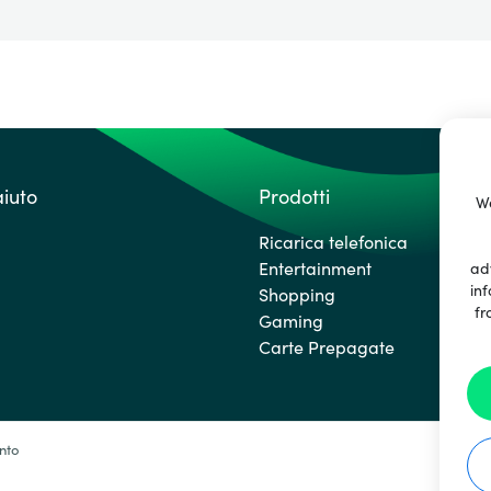
aiuto
Prodotti
We
Ricarica telefonica
Entertainment
ad
inf
Shopping
fr
Gaming
Carte Prepagate
nto