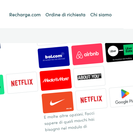
Recharge.com
Ordine di richiesta
Chi siamo
E molte altre opzioni. Facci
sapere di quali marchi hai
bisogno nel modulo di