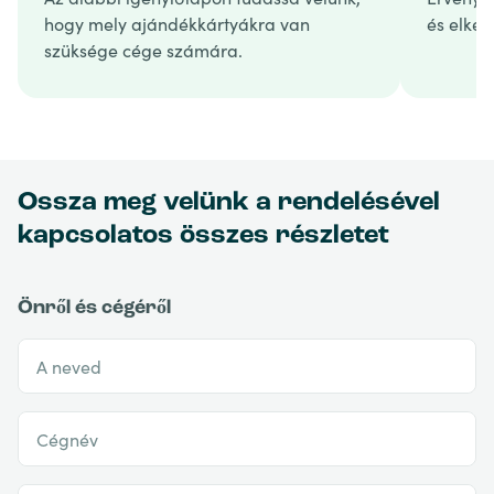
hogy mely ajándékkártyákra van
és elkés
szüksége cége számára.
Ossza meg velünk a rendelésével
kapcsolatos összes részletet
Önről és cégéről
A neved
Cégnév