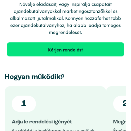
Növelje eladásait, vagy inspirálja csapatait
ajándékutalványokkal marketingösztönzőkkel és
alkalmazotti jutalmakkal. Könnyen hozzáférhet több
ezer ajándékutalványhoz, ha alább leadja tömeges
megrendelését.
Kérjen rendelést
Hogyan működik?
1
2
Adja le rendelési igényét
Megren
Az alábbi igénylőlapon tudassa velünk,
Érvényes