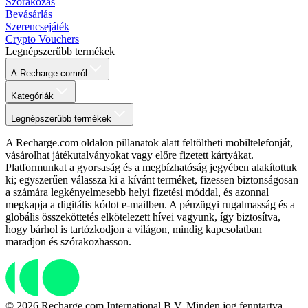
Szórakozás
Bevásárlás
Szerencsejáték
Crypto Vouchers
Legnépszerűbb termékek
A Recharge.comról
Kategóriák
Legnépszerűbb termékek
A Recharge.com oldalon pillanatok alatt feltöltheti mobiltelefonját,
vásárolhat játékutalványokat vagy előre fizetett kártyákat.
Platformunkat a gyorsaság és a megbízhatóság jegyében alakítottuk
ki; egyszerűen válassza ki a kívánt terméket, fizessen biztonságosan
a számára legkényelmesebb helyi fizetési móddal, és azonnal
megkapja a digitális kódot e-mailben. A pénzügyi rugalmasság és a
globális összeköttetés elkötelezett hívei vagyunk, így biztosítva,
hogy bárhol is tartózkodjon a világon, mindig kapcsolatban
maradjon és szórakozhasson.
© 2026 Recharge.com International B.V. Minden jog fenntartva.