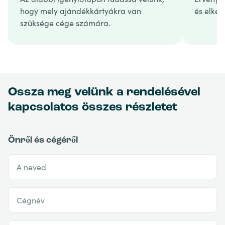
hogy mely ajándékkártyákra van
és elkés
szüksége cége számára.
Ossza meg velünk a rendelésével
kapcsolatos összes részletet
Önről és cégéről
A neved
Cégnév