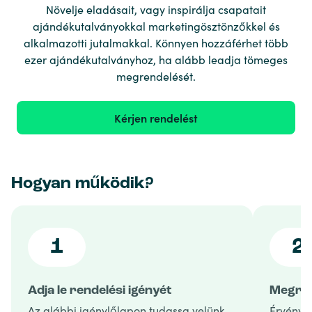
Növelje eladásait, vagy inspirálja csapatait
ajándékutalványokkal marketingösztönzőkkel és
alkalmazotti jutalmakkal. Könnyen hozzáférhet több
ezer ajándékutalványhoz, ha alább leadja tömeges
megrendelését.
Kérjen rendelést
Hogyan működik?
1
2
Adja le rendelési igényét
Megren
Az alábbi igénylőlapon tudassa velünk,
Érvényes