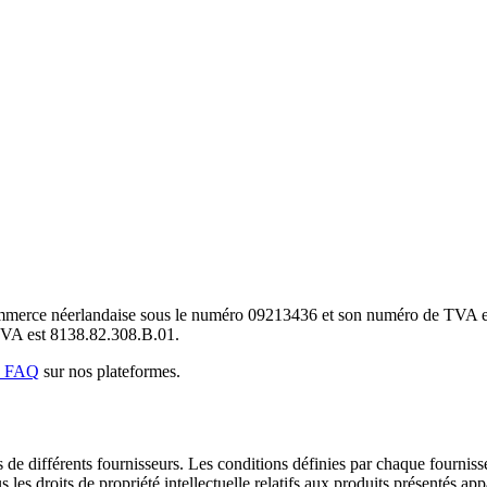
ommerce néerlandaise sous le numéro 09213436 et son numéro de TVA 
VA est 8138.82.308.B.01.
e FAQ
sur nos plateformes.
e différents fournisseurs. Les conditions définies par chaque fournisseu
les droits de propriété intellectuelle relatifs aux produits présentés appa