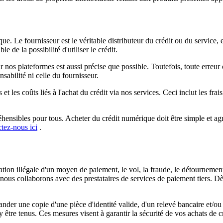
 Le fournisseur est le véritable distributeur du crédit ou du service, et u
 de la possibilité d'utiliser le crédit.
r nos plateformes est aussi précise que possible. Toutefois, toute erreur
sabilité ni celle du fournisseur.
 les coûts liés à l'achat du crédit via nos services. Ceci inclut les frai
nsibles pour tous. Acheter du crédit numérique doit être simple et agré
tez-nous ici
.
ation illégale d'un moyen de paiement, le vol, la fraude, le détournement 
in, nous collaborons avec des prestataires de services de paiement tiers
der une copie d'une pièce d'identité valide, d'un relevé bancaire et/ou
re tenus. Ces mesures visent à garantir la sécurité de vos achats de créd