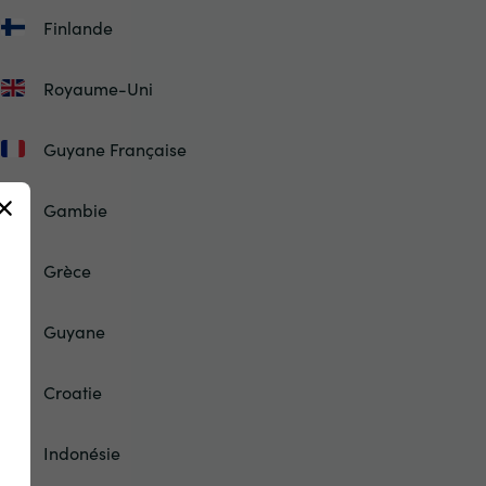
Finlande
Royaume-Uni
Guyane Française
Gambie
Grèce
Guyane
Croatie
Indonésie