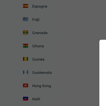
Espagne
Fidji
Grenade
Ghana
Guinée
Guatemala
Hong Kong
Haïti