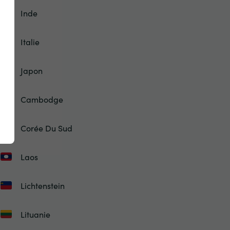
Inde
Italie
Japon
Cambodge
Corée Du Sud
Laos
Lichtenstein
Lituanie