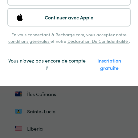
Israël
Continuer avec Apple
Islande
En vous connectant à Recharge.com, vous acceptez notre
conditions générales
et notre
Déclaration De Confidentialité
.
Jordan
Kirghizistan
Vous n’avez pas encore de compte
Inscription
?
gratuite
Saint-Kitts-Et-Nevis
Îles Caïmans
Sainte-Lucie
Liberia