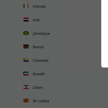
Irlande
Irak
Jamaïque
Kenya
Comores
Koweït
Liban
Sri Lanka