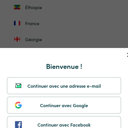
Éthiopie
France
Géorgie
Gibraltar
Bienvenue !
Guadelupe
Continuer avec une adresse e-mail
Guinée-Bissau
Honduras
Continuer avec Google
Hongrie
Continuer avec Facebook