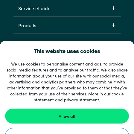
Service et aide
Produits
This website uses cookies
We use cookies to personalise content and ads, to provide
social media features and to analyse our traffic. We also share
information about your use of our site with our social media,
33 + modes de paiement
advertising and analytics partners who may combine it with
Voir tout
other information that you’ve provided to them or that they’ve
collected from your use of their services. More in our
cookie
statement
and
privacy statement
.
© 2026 Recharge.com
Allow all
Comment ça marche ?