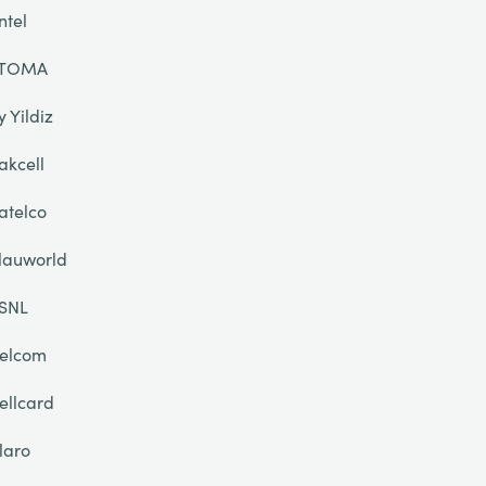
ntel
TOMA
y Yildiz
akcell
atelco
lauworld
SNL
elcom
ellcard
laro