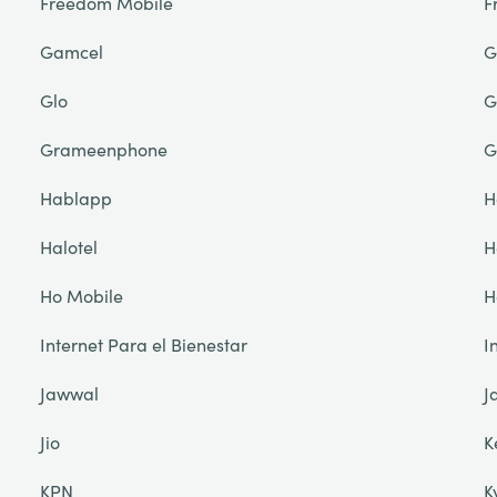
Freedom Mobile
F
Gamcel
G
Glo
G
Grameenphone
G
Hablapp
H
Halotel
H
Ho Mobile
H
Internet Para el Bienestar
I
Jawwal
J
Jio
K
KPN
K