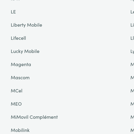
LE
L
Liberty Mobile
L
Lifecell
L
Lucky Mobile
L
Magenta
M
Mascom
M
MCel
M
MEO
M
MiMovil Complément
M
Mobilink
M