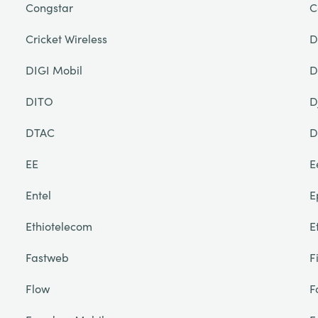
Congstar
C
Cricket Wireless
D
DIGI Mobil
D
DITO
D
DTAC
D
EE
E
Entel
E
Ethiotelecom
E
Fastweb
F
Flow
F