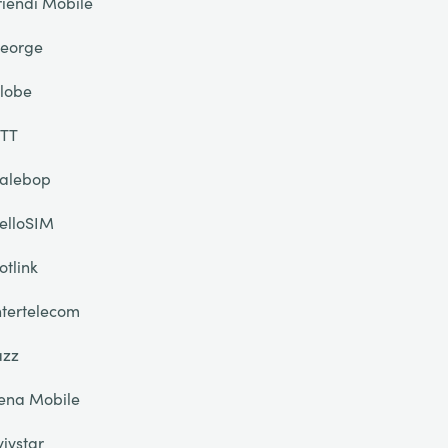
riendi Mobile
eorge
lobe
TT
alebop
elloSIM
otlink
ntertelecom
azz
ena Mobile
yivstar