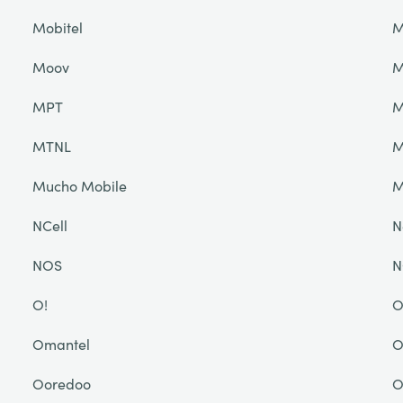
Mobitel
M
Moov
M
MPT
M
MTNL
M
Mucho Mobile
NCell
N
NOS
N
O!
O
Omantel
O
Ooredoo
O