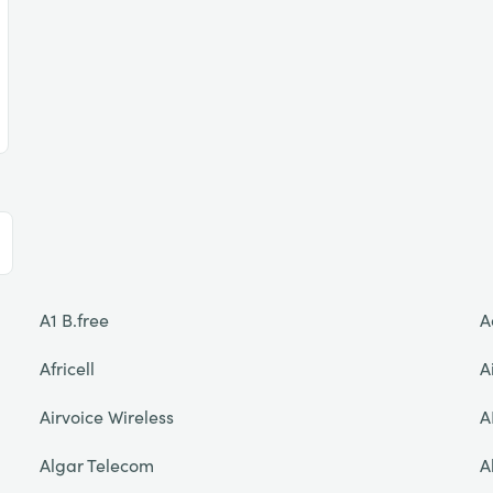
A1 B.free
A
Africell
A
Airvoice Wireless
A
Algar Telecom
A