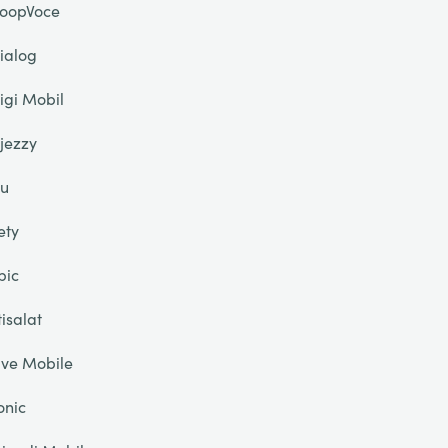
oopVoce
ialog
igi Mobil
jezzy
u
ety
pic
tisalat
ive Mobile
onic