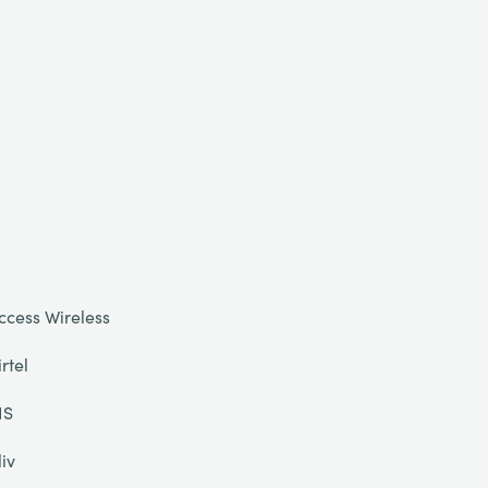
ccess Wireless
irtel
IS
liv