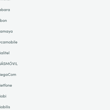
ebara
ibon
lamaya
ycamobile
alitel
ÁSMÓVIL
egaCom
etfone
obi
obilis