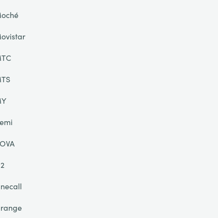
oché
ovistar
TC
TS
MY
emi
OVA
2
necall
range