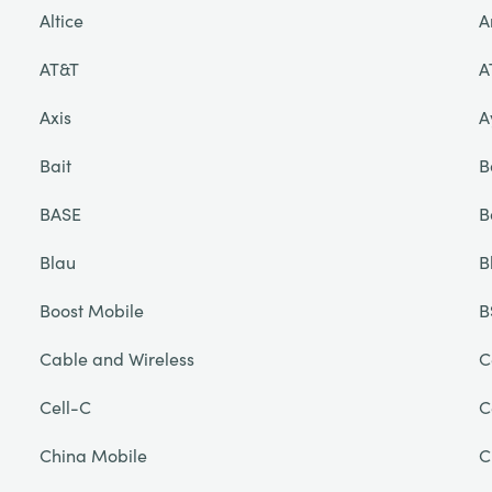
Altice
A
AT&T
A
Axis
A
Bait
B
BASE
B
Blau
B
Boost Mobile
B
Cable and Wireless
C
Cell-C
C
China Mobile
C