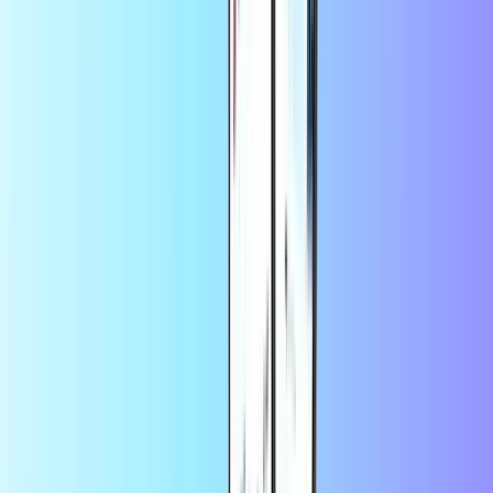
PIN prépayé.
S'agit-il d'une carte cadeau Steam ?
Non, il ne s’agit pas d’une Steam Gift Card. Le bon s’utilise sur
Steam via PaysafeCard comme méthode de rechargement, mais il
peut également être utilisé auprès de nombreux autres partenaires.
S'agit-il d'une alternative à une carte-
cadeau Steam ?
Oui, c’est la meilleure alternative aux Steam Gift Cards. Il vous
permet de faire tout ce que vous feriez normalement avec une Steam
Gift Card, tout en profitant de tous les avantages de PaysafeCard !
Steam accepte-t-il PaysafeCard ?