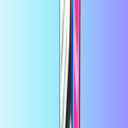
par
SANAE
il y a 17 heures
Facile à utiliser rapide on devrait…
Facile à utiliser rapide on devrait
juste avoir la possibilité de mettre un montant qu’on voudrait
Économisez davantage sur l’app
Profitez de -10 % sur votre 1re
commande sur l’app
Sur Recharge.com, vous pouvez recharger votre crédit téléphonique,