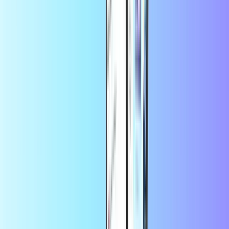
méthode de paiement
4. Entrez le code PaysafeCard Players Pass x Steam à 16 chiffres
que vous avez reçu pour compléter le paiement
C'est tout ! Si vous avez un crédit restant, vous pouvez le conserver
sur votre carte pour plus tard.
Note :
Ne partagez jamais votre code à 16 chiffres. Utilisez votre
PaysafeCard uniquement pour payer sur des sites de confiance. La
revente commerciale de PaysafeCard est interdite. PaysafeCard est
un mode de paiement émis et géré par Prepaid Services Company
Limited. Consultez
paysafecard.com
pour la sécurité, les Conditions
Générales applicables et l'assistance client.
Comment fonctionne PaysafeCard Players
Pass x Steam ?
PaysafeCard Players Pass x Steam fonctionne exactement comme
PaysafeCard et constitue l’alternative idéale à une Steam Gift Card.
Il permet aux clients de payer leurs achats sur Steam (et auprès
d’autres marchands partenaires) en toute sécurité à l’aide d’un code