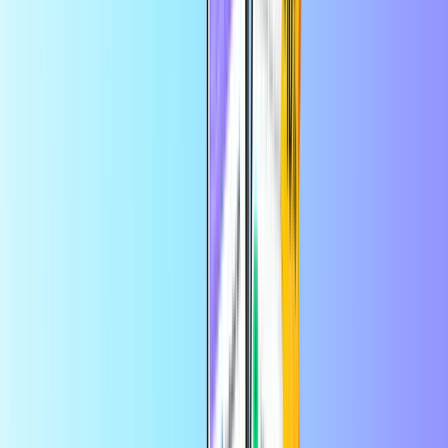
Livraison en ligne instantanée
Paiement sûr et sécurisé
Certified reseller of PaysafeCard
PaysafeCard Players Pass x
Steam Belgique