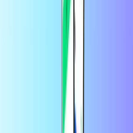
Veuillez noter :
aucun frais ne s’applique pendant les 30 premiers
jours suivant l’achat. Passé ce délai, des frais de maintenance
mensuels seront déduits du solde restant conformément aux
conditions PaysafeCard applicables et aux réglementations
régionales.
Comment puis-je vérifier le solde de ma
carte PaysafeCard Players Pass x Steam ?
Vous pouvez facilement vérifier votre solde grâce au
Balance
Checker
en ligne.
Comment puis-je contacter le service client
?
Si vous avez des questions, consultez la
FAQ PaysafeCard
. Si vous