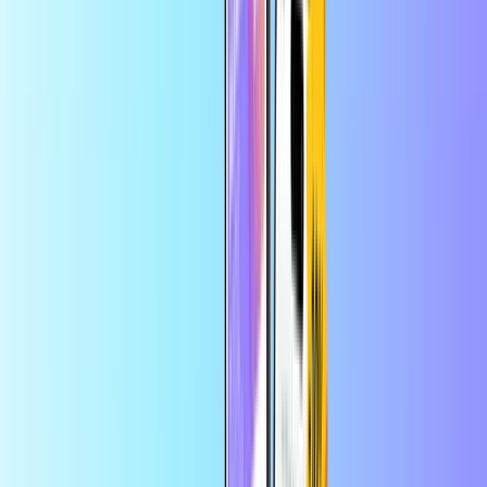
commande sur l’app
Jeux vidéo
Accueil
Jeux vidéo
PaysafeCard Players Pass x Steam