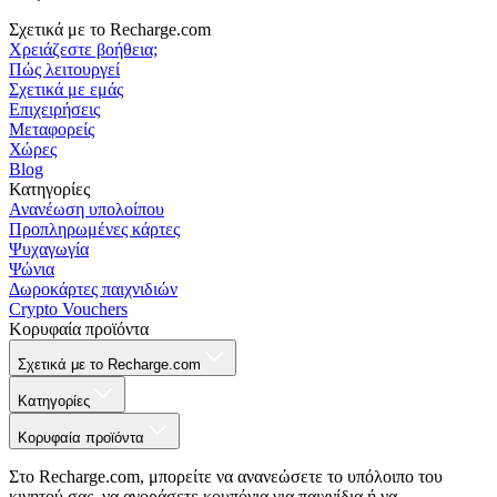
Σχετικά με το Recharge.com
Χρειάζεστε βοήθεια;
Πώς λειτουργεί
Σχετικά με εμάς
Επιχειρήσεις
Μεταφορείς
Χώρες
Blog
Κατηγορίες
Ανανέωση υπολοίπου
Προπληρωμένες κάρτες
Ψυχαγωγία
Ψώνια
Δωροκάρτες παιχνιδιών
Crypto Vouchers
Κορυφαία προϊόντα
Σχετικά με το Recharge.com
Κατηγορίες
Κορυφαία προϊόντα
Στο Recharge.com, μπορείτε να ανανεώσετε το υπόλοιπο του
κινητού σας, να αγοράσετε κουπόνια για παιχνίδια ή να