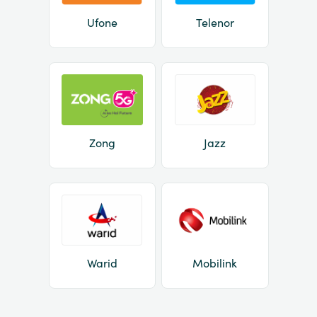
Ufone
Telenor
Zong
Jazz
Warid
Mobilink