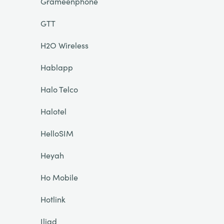
Grameenphone
GTT
H2O Wireless
Hablapp
Halo Telco
Halotel
HelloSIM
Heyah
Ho Mobile
Hotlink
Iliad