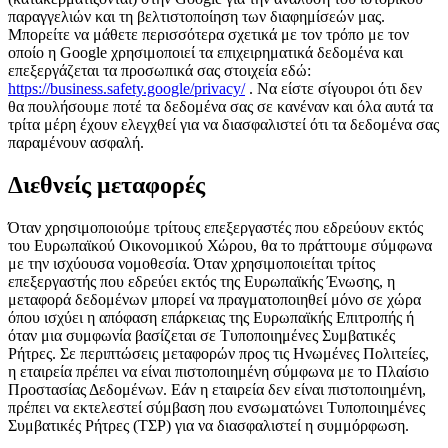
παραγγελιών και τη βελτιστοποίηση των διαφημίσεών μας.
Μπορείτε να μάθετε περισσότερα σχετικά με τον τρόπο με τον
οποίο η Google χρησιμοποιεί τα επιχειρηματικά δεδομένα και
επεξεργάζεται τα προσωπικά σας στοιχεία εδώ:
https://business.safety.google/privacy/
. Να είστε σίγουροι ότι δεν
θα πουλήσουμε ποτέ τα δεδομένα σας σε κανέναν και όλα αυτά τα
τρίτα μέρη έχουν ελεγχθεί για να διασφαλιστεί ότι τα δεδομένα σας
παραμένουν ασφαλή.
Διεθνείς μεταφορές
Όταν χρησιμοποιούμε τρίτους επεξεργαστές που εδρεύουν εκτός
του Ευρωπαϊκού Οικονομικού Χώρου, θα το πράττουμε σύμφωνα
με την ισχύουσα νομοθεσία. Όταν χρησιμοποιείται τρίτος
επεξεργαστής που εδρεύει εκτός της Ευρωπαϊκής Ένωσης, η
μεταφορά δεδομένων μπορεί να πραγματοποιηθεί μόνο σε χώρα
όπου ισχύει η απόφαση επάρκειας της Ευρωπαϊκής Επιτροπής ή
όταν μια συμφωνία βασίζεται σε Τυποποιημένες Συμβατικές
Ρήτρες. Σε περιπτώσεις μεταφορών προς τις Ηνωμένες Πολιτείες,
η εταιρεία πρέπει να είναι πιστοποιημένη σύμφωνα με το Πλαίσιο
Προστασίας Δεδομένων. Εάν η εταιρεία δεν είναι πιστοποιημένη,
πρέπει να εκτελεστεί σύμβαση που ενσωματώνει Τυποποιημένες
Συμβατικές Ρήτρες (ΤΣΡ) για να διασφαλιστεί η συμμόρφωση.