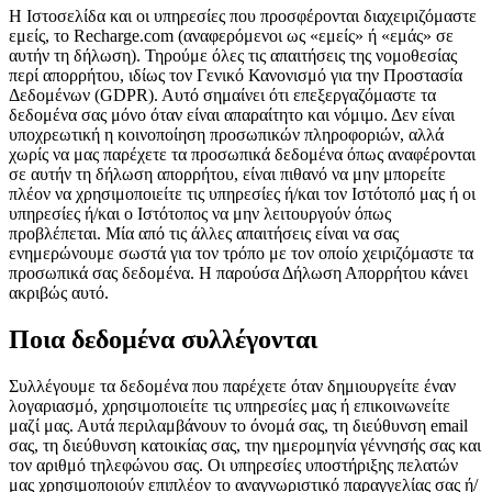
Η Ιστοσελίδα και οι υπηρεσίες που προσφέρονται διαχειριζόμαστε
εμείς, το Recharge.com (αναφερόμενοι ως «εμείς» ή «εμάς» σε
αυτήν τη δήλωση). Τηρούμε όλες τις απαιτήσεις της νομοθεσίας
περί απορρήτου, ιδίως τον Γενικό Κανονισμό για την Προστασία
Δεδομένων (GDPR). Αυτό σημαίνει ότι επεξεργαζόμαστε τα
δεδομένα σας μόνο όταν είναι απαραίτητο και νόμιμο. Δεν είναι
υποχρεωτική η κοινοποίηση προσωπικών πληροφοριών, αλλά
χωρίς να μας παρέχετε τα προσωπικά δεδομένα όπως αναφέρονται
σε αυτήν τη δήλωση απορρήτου, είναι πιθανό να μην μπορείτε
πλέον να χρησιμοποιείτε τις υπηρεσίες ή/και τον Ιστότοπό μας ή οι
υπηρεσίες ή/και ο Ιστότοπος να μην λειτουργούν όπως
προβλέπεται. Μία από τις άλλες απαιτήσεις είναι να σας
ενημερώνουμε σωστά για τον τρόπο με τον οποίο χειριζόμαστε τα
προσωπικά σας δεδομένα. Η παρούσα Δήλωση Απορρήτου κάνει
ακριβώς αυτό.
Ποια δεδομένα συλλέγονται
Συλλέγουμε τα δεδομένα που παρέχετε όταν δημιουργείτε έναν
λογαριασμό, χρησιμοποιείτε τις υπηρεσίες μας ή επικοινωνείτε
μαζί μας. Αυτά περιλαμβάνουν το όνομά σας, τη διεύθυνση email
σας, τη διεύθυνση κατοικίας σας, την ημερομηνία γέννησής σας και
τον αριθμό τηλεφώνου σας. Οι υπηρεσίες υποστήριξης πελατών
μας χρησιμοποιούν επιπλέον το αναγνωριστικό παραγγελίας σας ή/