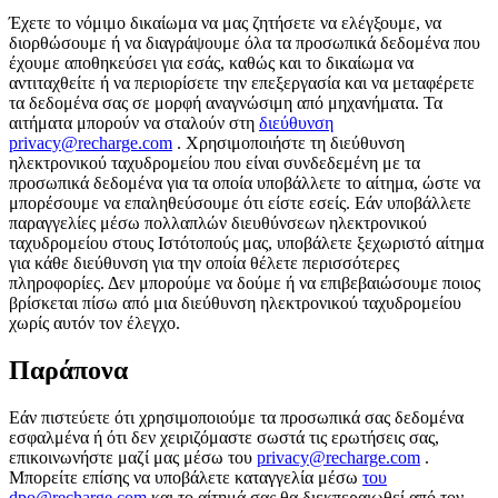
Έχετε το νόμιμο δικαίωμα να μας ζητήσετε να ελέγξουμε, να
διορθώσουμε ή να διαγράψουμε όλα τα προσωπικά δεδομένα που
έχουμε αποθηκεύσει για εσάς, καθώς και το δικαίωμα να
αντιταχθείτε ή να περιορίσετε την επεξεργασία και να μεταφέρετε
τα δεδομένα σας σε μορφή αναγνώσιμη από μηχανήματα. Τα
αιτήματα μπορούν να σταλούν στη
διεύθυνση
privacy@recharge.com
. Χρησιμοποιήστε τη διεύθυνση
ηλεκτρονικού ταχυδρομείου που είναι συνδεδεμένη με τα
προσωπικά δεδομένα για τα οποία υποβάλλετε το αίτημα, ώστε να
μπορέσουμε να επαληθεύσουμε ότι είστε εσείς. Εάν υποβάλλετε
παραγγελίες μέσω πολλαπλών διευθύνσεων ηλεκτρονικού
ταχυδρομείου στους Ιστότοπούς μας, υποβάλετε ξεχωριστό αίτημα
για κάθε διεύθυνση για την οποία θέλετε περισσότερες
πληροφορίες. Δεν μπορούμε να δούμε ή να επιβεβαιώσουμε ποιος
βρίσκεται πίσω από μια διεύθυνση ηλεκτρονικού ταχυδρομείου
χωρίς αυτόν τον έλεγχο.
Παράπονα
Εάν πιστεύετε ότι χρησιμοποιούμε τα προσωπικά σας δεδομένα
εσφαλμένα ή ότι δεν χειριζόμαστε σωστά τις ερωτήσεις σας,
επικοινωνήστε μαζί μας μέσω του
privacy@recharge.com
.
Μπορείτε επίσης να υποβάλετε καταγγελία μέσω
του
dpo@recharge.com
και το αίτημά σας θα διεκπεραιωθεί από τον