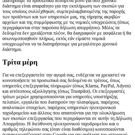
Διατηρούμε τα προσωπικά δεδομένα μόνο για όσο χρονικό
διάστημα είναι απαραίτητο για την εκπλήρωση των σκοπών για
τους οποίους συλλέχθηκαν, συμπεριλαμβανομένης της παροχής
των προϊόντων και των υπηρεσιών μας, της τήρησης ακριβών
αρχείων και της συμμόρφωσης με τις νομικές υποχρεώσεις (όπως
περιγράφονται στην παρούσα δήλωση απορρήτου). Μόλις τα
δεδομένα δεν χρειάζονται πλέον, θα διαγραφούν με ασφάλεια ή θα
ανωνυμοποιηθούν πλήρως, εκτός εάν είμαστε νομικά
υποχρεωμένοι να τα διατηρήσουμε για μεγαλύτερο χρονικό
διάστημα.
Τρίτα μέρη
Για να επεξεργαστείτε την αγορά σας, ενδέχεται να χρειαστεί να
κοινοποιήσετε τα προσωπικά σας δεδομένα σε τρίτους, όπως
υπηρεσίες επεξεργασίας πληρωμών (όπως Klarna, PayPal, Adyen)
και ιστότοπους αξιολόγησης (όπως Trustpilot). Οι επεξεργαστές
τρίτων μερών χρησιμοποιούνται για υπηρεσίες υποστήριξης
πελατών, εργαλεία που διατηρούν την πλατφόρμα, παρόχους
αναλυτικών στοιχείων, παρόχους υπηρεσιών ηλεκτρονικού
ταχυδρομείου και άλλους που απαιτούνται για την ολοκλήρωση
των σκοπών επεξεργασίας που περιγράφονται σε αυτήν τη Δήλωση
Απορρήτου. Η διεύθυνση ηλεκτρονικού ταχυδρομείου και ο
αριθμός τηλεφώνου σας (όταν είναι διαθέσιμοι) κοινοποιούνται
(κατακερματίζονται) στην Google για την ανάλυση του ιστορικού