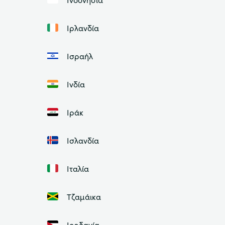
Ιρλανδία
Ισραήλ
Ινδία
Ιράκ
Ισλανδία
Ιταλία
Τζαμάικα
Ιορδανία