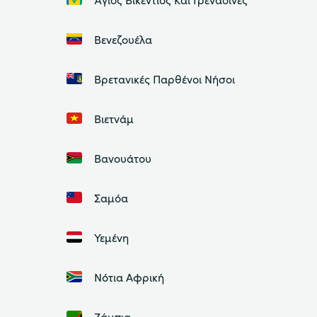
Βενεζουέλα
Βρετανικές Παρθένοι Νήσοι
Βιετνάμ
Βανουάτου
Σαμόα
Υεμένη
Νότια Αφρική
Ζάμπια