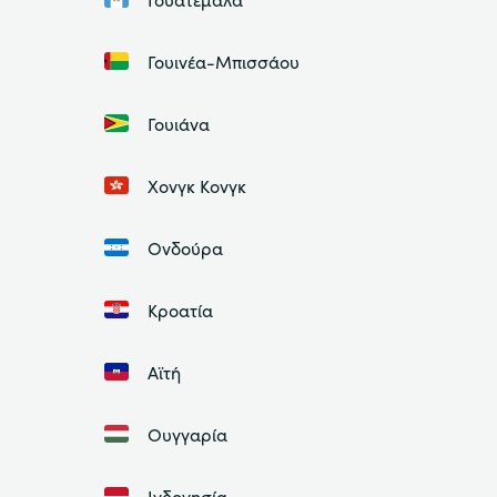
Γουινέα-Μπισσάου
Γουιάνα
Χονγκ Κονγκ
Ονδούρα
Κροατία
Αϊτή
Ουγγαρία
Ινδονησία