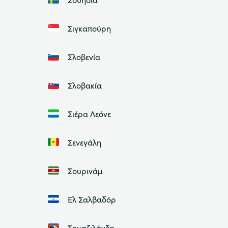
Σιγκαπούρη
Σλοβενία
Σλοβακία
Σιέρα Λεόνε
Σενεγάλη
Σουρινάμ
Ελ Σαλβαδόρ
Σουαζιλάνδη