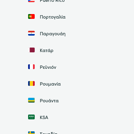
Πορτογαλία
Παραγουάη
Κατάρ
Ρεϋνιόν
Ρουμανία
Ρουάντα
ΚSA
Σουηδία