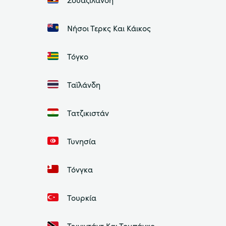
Νήσοι Τερκς Και Κάικος
Τόγκο
Ταϊλάνδη
Τατζικιστάν
Τυνησία
Τόνγκα
Τουρκία
Τρινιντάντ Και Τομπάγκο