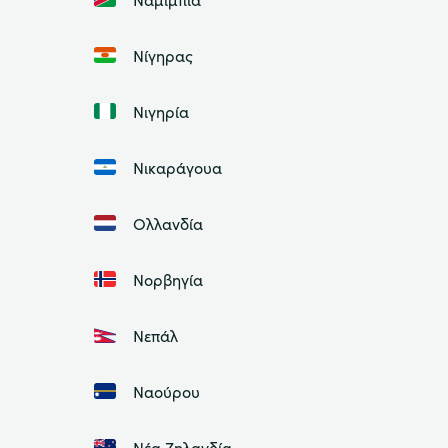
Νίγηρας
Νιγηρία
Νικαράγουα
Ολλανδία
Νορβηγία
Νεπάλ
Ναούρου
Νέα Ζηλανδία