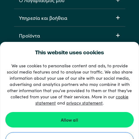
Ο Λογαριασμός μου
Υπηρεσία και βοήθεια
Προϊόντα
This website uses cookies
We use cookies to personalise content and ads, to provide
social media features and to analyse our traffic. We also share
information about your use of our site with our social media,
advertising and analytics partners who may combine it with
other information that you’ve provided to them or that they’ve
33 + τρόποι πληρωμής
collected from your use of their services. More in our
cookie
Εμφάνιση όλων
statement
and
privacy statement
.
Allow all
© 2026 Recharge.com