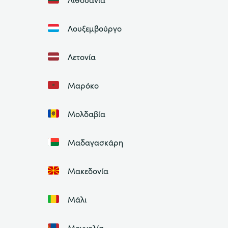
Λουξεμβούργο
Λετονία
Μαρόκο
Μολδαβία
Μαδαγασκάρη
Μακεδονία
Μάλι
Μογγολία