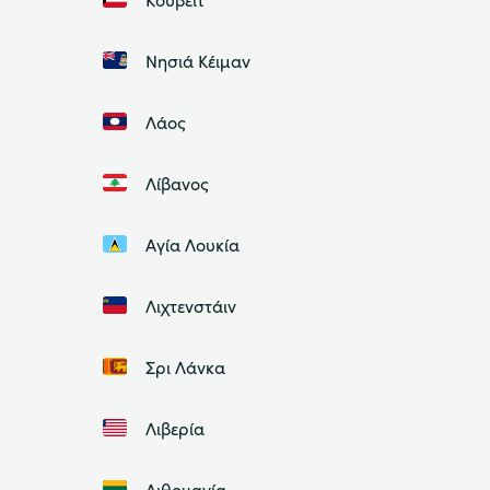
Νησιά Κέιμαν
Λάος
Λίβανος
Αγία Λουκία
Λιχτενστάιν
Σρι Λάνκα
Λιβερία
Λιθουανία