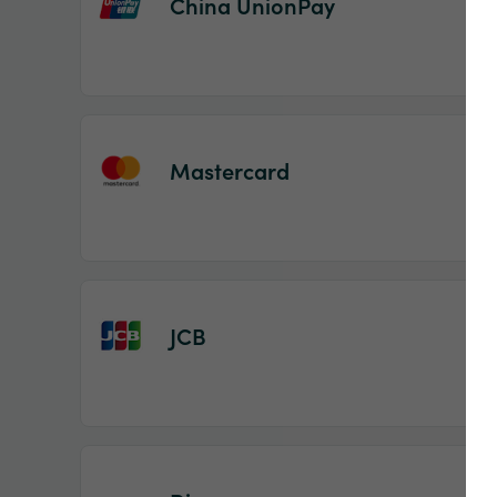
China UnionPay
Mastercard
JCB