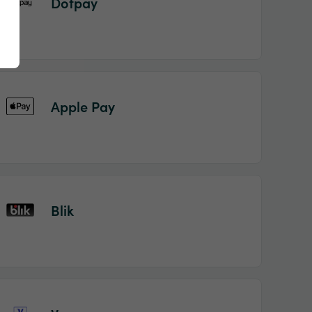
Dotpay
Apple Pay
Blik