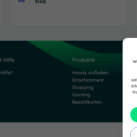
Visa
 Hilfe
Produkte
We
Hilfe?
Handy aufladen
Entertainment
ad
inf
Shopping
fr
Gaming
Bezahlkarten