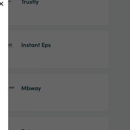
Trustly
Instant Eps
Mbway