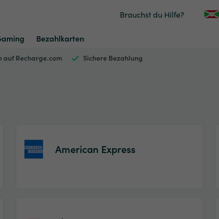
Brauchst du Hilfe?
Gaming
Bezahlkarten
en auf Recharge.com
Sichere Bezahlung
American Express
Item
1
of
2