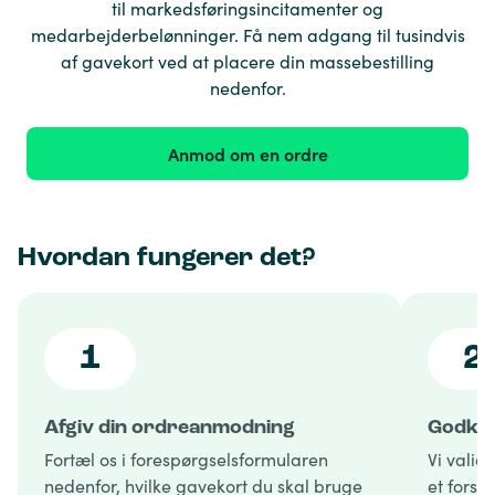
til markedsføringsincitamenter og
medarbejderbelønninger. Få nem adgang til tusindvis
af gavekort ved at placere din massebestilling
nedenfor.
Anmod om en ordre
Hvordan fungerer det?
1
2
Afgiv din ordreanmodning
Godken
Fortæl os i forespørgselsformularen
Vi valid
nedenfor, hvilke gavekort du skal bruge
et forsl