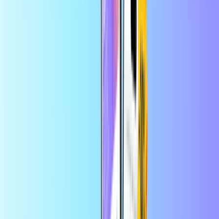
Gaming
Fantastisk som gave, genial til
budgetkontrol