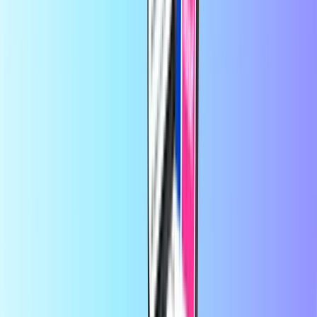
Hos Recharge.com kan du på få sekunder fylde taletid på din
mobiltelefon, købe spilkuponer eller købe forudbetalte betalingskort.
Vores platform er udviklet med fokus på hurtighed og pålidelighed;
du skal blot vælge dit produkt, betale sikkert med din foretrukne
lokale betalingsmetode og modtage din digitale kode med det
samme via e-mail. Vi går ind for økonomisk fleksibilitet og global
tilgængelighed, så du altid kan holde kontakten og holde dig
underholdt, uanset hvor i verden du befinder dig.
Om Recharge.com
Brug for hjælp?
Sådan fungerer det
Om os
Erhverv
Operatører