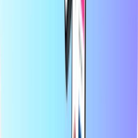
Lande
Blog
Kategorier
Mobil top-up
Forudbetalte kreditkort
Underholdning
Shopping
Gaming
Crypto Vouchers
De mest populære produkter
Om Recharge.com
Kategorier
De mest populære produkter
Hos Recharge.com kan du på få sekunder fylde taletid på din
mobiltelefon, købe spilkuponer eller købe forudbetalte betalingskort.
Vores platform er udviklet med fokus på hurtighed og pålidelighed;
du skal blot vælge dit produkt, betale sikkert med din foretrukne
lokale betalingsmetode og modtage din digitale kode med det
samme via e-mail. Vi går ind for økonomisk fleksibilitet og global
tilgængelighed, så du altid kan holde kontakten og holde dig
underholdt, uanset hvor i verden du befinder dig.