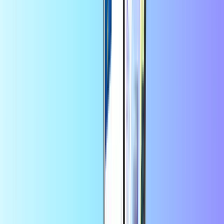
Nintendo eShop
Xbox
Roblox