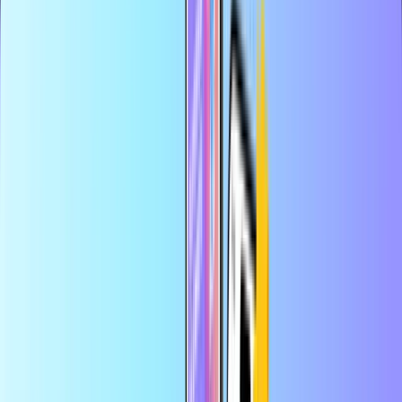
Sikker og tryg betaling
Øjeblikkelig digital levering
Største onlinebutik for betalingskort
Kategorier
AT
EUR
DA
Hjælp