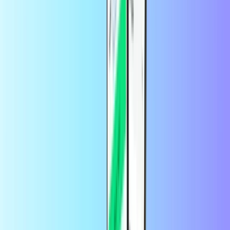
PUBG Mobile
Tillid fra tusindvis af kunder på
Trustpilot
Trustpilot Review
af
Juhl Jan
for 4 dage siden
Den var hurtigt og god levering af den…
Den var hurtigt og god
levering af den Apple kort.
af
Gitte Dyveke Nielsen
for 4 dage siden