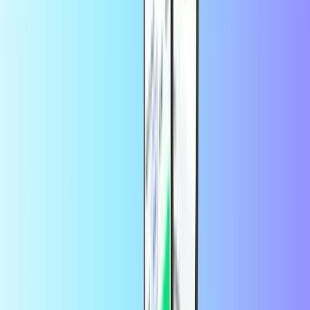
Razer Gold
PlayStation GTA 6
PaysafeCard Players Pass x Steam