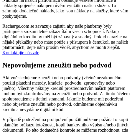
Nabídka na našich platformách obsahuje veškeré informace a
náklady spojené s nákupem úvěru využitím našich služeb. To
zahrnuje dodatečné náklady, jako jsou náklady na služby, které vám
poskytujeme.
Recharge.com se zavazuje zajistit, aby naše platformy byly
přístupné a srozumitelné zákazníkům všech schopností. Nákup
digitálního kreditu by měl být zábavný a snadný. Pokud narazíte na
nějaké překážky nebo máte potíže s přístupem k čemukoli na našich
platformách, dejte nám prosím vědět, abychom se mohli zlepšit.
Kontaktujte nás zde
.
Nepovolujeme zneužití nebo podvod
Aktivně sledujeme zneužití nebo podvody (včetně nezákonného
použití platební metody, krádeže, podvodu, zpronevěry nebo
jiného). Všechny nákupy kreditů prostřednictvím našich platforem
mohou být zkontrolovány na zneužití nebo podvod. Za tímto účelem
spolupracujeme s třetími stranami. Jakmile budeme mít podezření
nebo objevíme zneužití nebo podvod, odmítneme objednávku
kreditu a nevydáme digitální kód.
V případě podezření na protiprávní použití můžeme požádat o kopii
platného průkazu totožnosti, kopii bankovního výpisu a/nebo jiných
dokumentů. Po této dodatečné kontrole se můžeme rozhodnout, zda