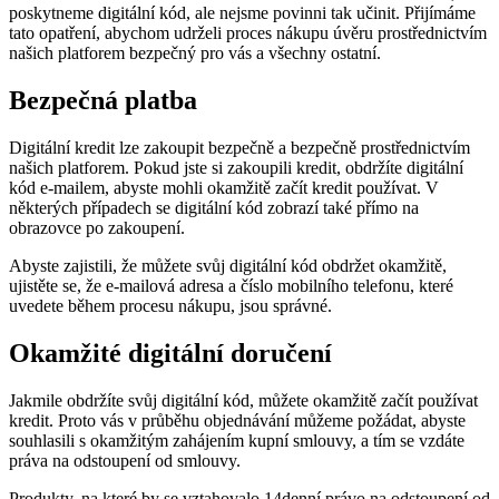
poskytneme digitální kód, ale nejsme povinni tak učinit. Přijímáme
tato opatření, abychom udrželi proces nákupu úvěru prostřednictvím
našich platforem bezpečný pro vás a všechny ostatní.
Bezpečná platba
Digitální kredit lze zakoupit bezpečně a bezpečně prostřednictvím
našich platforem. Pokud jste si zakoupili kredit, obdržíte digitální
kód e-mailem, abyste mohli okamžitě začít kredit používat. V
některých případech se digitální kód zobrazí také přímo na
obrazovce po zakoupení.
Abyste zajistili, že můžete svůj digitální kód obdržet okamžitě,
ujistěte se, že e-mailová adresa a číslo mobilního telefonu, které
uvedete během procesu nákupu, jsou správné.
Okamžité digitální doručení
Jakmile obdržíte svůj digitální kód, můžete okamžitě začít používat
kredit. Proto vás v průběhu objednávání můžeme požádat, abyste
souhlasili s okamžitým zahájením kupní smlouvy, a tím se vzdáte
práva na odstoupení od smlouvy.
Produkty, na které by se vztahovalo 14denní právo na odstoupení od