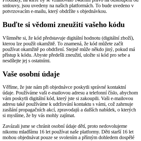
smlouvy, jsou uvedeny na našich platformách. To bude uvedeno v
potvrzovacím e-mailu, který obdržíte s objednávkou.
Buďte si vědomi zneužití vašeho kódu
Všimněte si, že kód představuje digitální hodnotu (digitální zboží),
kterou lze použít okamžitě. To znamená, že kód můžete začít
používat okamžitě po obdržení. Stejně může někdo jiný, pokud má
přístup k kódu. Abyste předešli zneužití, uložte si kód pro sebe a
nesdílejte jej s ostatními.
Vaše osobní údaje
Věříme, že jste nám při objednávce poskytli správné kontaktní
údaje. Používáme vaši e-mailovou adresu a telefonní číslo, abychom
vám poskytli digitální kód, který jste si zakoupili. Vaši e-mailovou
adresu také používáme k udržování kontaktu s vámi, což zahrnuje
zasílání propagačních akcí, zpravodajů a dalších nabídek, o kterých
si myslíme, že by vás mohly zajímat.
Zavázali jsme se chránit osobní údaje dětí, proto nedovolujeme
nikomu mladšímu 16 let používat naše platformy. Děti starší 16 let
mohou objednávat pouze se svolením a přímým dohledem dospělé