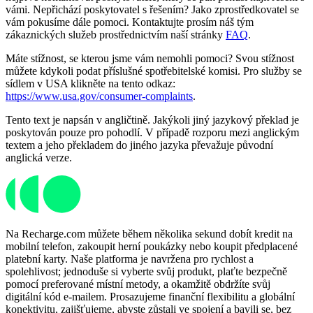
vámi. Nepřichází poskytovatel s řešením? Jako zprostředkovatel se
vám pokusíme dále pomoci. Kontaktujte prosím náš tým
zákaznických služeb prostřednictvím naší stránky
FAQ
.
Máte stížnost, se kterou jsme vám nemohli pomoci? Svou stížnost
můžete kdykoli podat příslušné spotřebitelské komisi. Pro služby se
sídlem v USA klikněte na tento odkaz:
https://www.usa.gov/consumer-complaints
.
Tento text je napsán v angličtině. Jakýkoli jiný jazykový překlad je
poskytován pouze pro pohodlí. V případě rozporu mezi anglickým
textem a jeho překladem do jiného jazyka převažuje původní
anglická verze.
Na Recharge.com můžete během několika sekund dobít kredit na
mobilní telefon, zakoupit herní poukázky nebo koupit předplacené
platební karty. Naše platforma je navržena pro rychlost a
spolehlivost; jednoduše si vyberte svůj produkt, plaťte bezpečně
pomocí preferované místní metody, a okamžitě obdržíte svůj
digitální kód e-mailem. Prosazujeme finanční flexibilitu a globální
konektivitu, zajišťujeme, abyste zůstali ve spojení a bavili se, bez