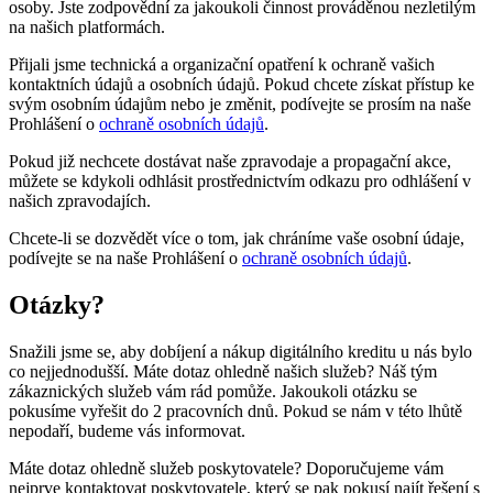
osoby. Jste zodpovědní za jakoukoli činnost prováděnou nezletilým
na našich platformách.
Přijali jsme technická a organizační opatření k ochraně vašich
kontaktních údajů a osobních údajů. Pokud chcete získat přístup ke
svým osobním údajům nebo je změnit, podívejte se prosím na naše
Prohlášení o
ochraně osobních údajů
.
Pokud již nechcete dostávat naše zpravodaje a propagační akce,
můžete se kdykoli odhlásit prostřednictvím odkazu pro odhlášení v
našich zpravodajích.
Chcete-li se dozvědět více o tom, jak chráníme vaše osobní údaje,
podívejte se na naše Prohlášení o
ochraně osobních údajů
.
Otázky?
Snažili jsme se, aby dobíjení a nákup digitálního kreditu u nás bylo
co nejjednodušší. Máte dotaz ohledně našich služeb? Náš tým
zákaznických služeb vám rád pomůže. Jakoukoli otázku se
pokusíme vyřešit do 2 pracovních dnů. Pokud se nám v této lhůtě
nepodaří, budeme vás informovat.
Máte dotaz ohledně služeb poskytovatele? Doporučujeme vám
nejprve kontaktovat poskytovatele, který se pak pokusí najít řešení s