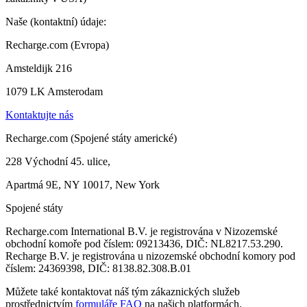
Naše (kontaktní) údaje:
Recharge.com (Evropa)
Amsteldijk 216
1079 LK Amsterodam
Kontaktujte nás
Recharge.com (Spojené státy americké)
228 Východní 45. ulice,
Apartmá 9E, NY 10017, New York
Spojené státy
Recharge.com International B.V. je registrována v Nizozemské
obchodní komoře pod číslem: 09213436, DIČ: NL8217.53.290.
Recharge B.V. je registrována u nizozemské obchodní komory pod
číslem: 24369398, DIČ: 8138.82.308.B.01
Můžete také kontaktovat náš tým zákaznických služeb
prostřednictvím
formuláře FAQ
na našich platformách.