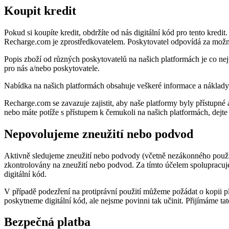
Koupit kredit
Pokud si koupíte kredit, obdržíte od nás digitální kód pro tento kred
Recharge.com je zprostředkovatelem. Poskytovatel odpovídá za možno
Popis zboží od různých poskytovatelů na našich platformách je co n
pro nás a/nebo poskytovatele.
Nabídka na našich platformách obsahuje veškeré informace a náklady
Recharge.com se zavazuje zajistit, aby naše platformy byly přístupn
nebo máte potíže s přístupem k čemukoli na našich platformách, dejt
Nepovolujeme zneužití nebo podvod
Aktivně sledujeme zneužití nebo podvody (včetně nezákonného použit
zkontrolovány na zneužití nebo podvod. Za tímto účelem spolupracu
digitální kód.
V případě podezření na protiprávní použití můžeme požádat o kopii 
poskytneme digitální kód, ale nejsme povinni tak učinit. Přijímáme t
Bezpečná platba