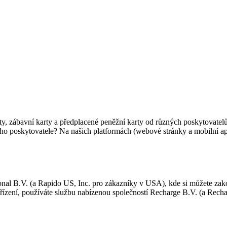
ty, zábavní karty a předplacené peněžní karty od různých poskytovatelů
ho poskytovatele? Na našich platformách (webové stránky a mobilní apl
al B.V. (a Rapido US, Inc. pro zákazníky v USA), kde si můžete zakou
ařízení, používáte službu nabízenou společností Recharge B.V. (a Rec