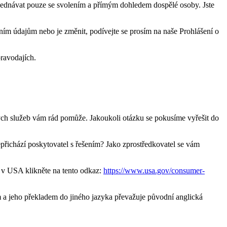
objednávat pouze se svolením a přímým dohledem dospělé osoby. Jste
bním údajům nebo je změnit, podívejte se prosím na naše Prohlášení o
pravodajích.
kých služeb vám rád pomůže. Jakoukoli otázku se pokusíme vyřešit do
přichází poskytovatel s řešením? Jako zprostředkovatel se vám
m v USA klikněte na tento odkaz:
https://www.usa.gov/consumer-
m a jeho překladem do jiného jazyka převažuje původní anglická