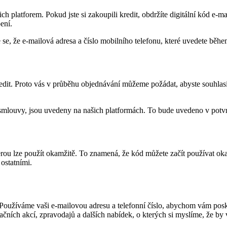
ch platforem. Pokud jste si zakoupili kredit, obdržíte digitální kód e-
ení.
ěte se, že e-mailová adresa a číslo mobilního telefonu, které uvedete bě
kredit. Proto vás v průběhu objednávání můžeme požádat, abyste souhlas
 smlouvy, jsou uvedeny na našich platformách. To bude uvedeno v potvr
 kterou lze použít okamžitě. To znamená, že kód můžete začít používat o
 ostatními.
Používáme vaši e-mailovou adresu a telefonní číslo, abychom vám poskytl
čních akcí, zpravodajů a dalších nabídek, o kterých si myslíme, že by 