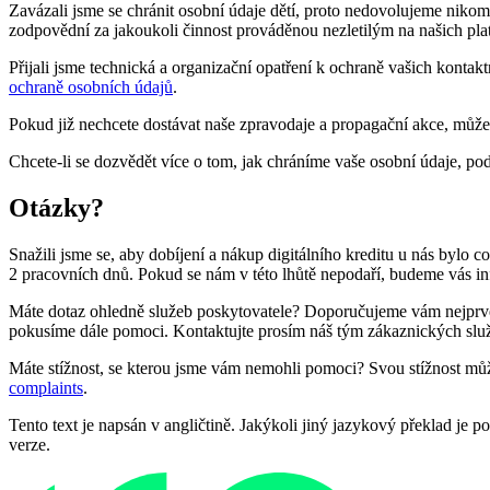
Zavázali jsme se chránit osobní údaje dětí, proto nedovolujeme niko
zodpovědní za jakoukoli činnost prováděnou nezletilým na našich pla
Přijali jsme technická a organizační opatření k ochraně vašich konta
ochraně osobních údajů
.
Pokud již nechcete dostávat naše zpravodaje a propagační akce, můžet
Chcete-li se dozvědět více o tom, jak chráníme vaše osobní údaje, pod
Otázky?
Snažili jsme se, aby dobíjení a nákup digitálního kreditu u nás bylo
2 pracovních dnů. Pokud se nám v této lhůtě nepodaří, budeme vás i
Máte dotaz ohledně služeb poskytovatele? Doporučujeme vám nejprve k
pokusíme dále pomoci. Kontaktujte prosím náš tým zákaznických služ
Máte stížnost, se kterou jsme vám nemohli pomoci? Svou stížnost může
complaints
.
Tento text je napsán v angličtině. Jakýkoli jiný jazykový překlad j
verze.