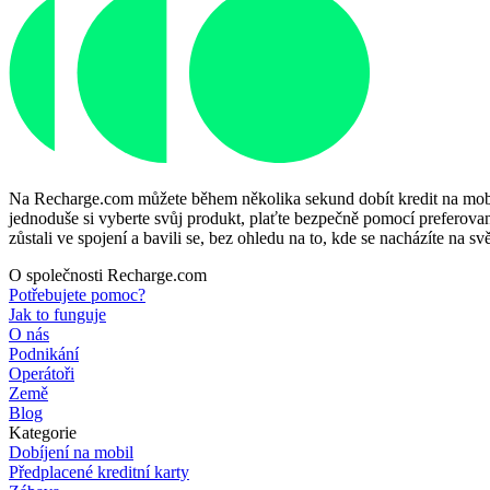
Na Recharge.com můžete během několika sekund dobít kredit na mobiln
jednoduše si vyberte svůj produkt, plaťte bezpečně pomocí preferované
zůstali ve spojení a bavili se, bez ohledu na to, kde se nacházíte na svě
O společnosti Recharge.com
Potřebujete pomoc?
Jak to funguje
O nás
Podnikání
Operátoři
Země
Blog
Kategorie
Dobíjení na mobil
Předplacené kreditní karty