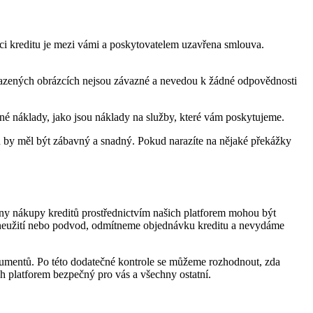
vaci kreditu je mezi vámi a poskytovatelem uzavřena smlouva.
brazených obrázcích nejsou závazné a nevedou k žádné odpovědnosti
é náklady, jako jsou náklady na služby, které vám poskytujeme.
tu by měl být zábavný a snadný. Pokud narazíte na nějaké překážky
ny nákupy kreditů prostřednictvím našich platforem mohou být
zneužití nebo podvod, odmítneme objednávku kreditu a nevydáme
kumentů. Po této dodatečné kontrole se můžeme rozhodnout, zda
ch platforem bezpečný pro vás a všechny ostatní.