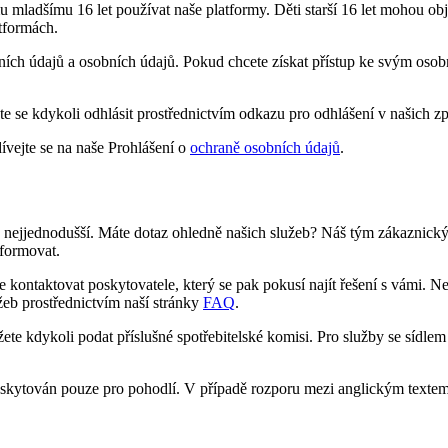
mu mladšímu 16 let používat naše platformy. Děti starší 16 let mohou 
tformách.
ktních údajů a osobních údajů. Pokud chcete získat přístup ke svým oso
e se kdykoli odhlásit prostřednictvím odkazu pro odhlášení v našich z
ívejte se na naše Prohlášení o
ochraně osobních údajů
.
 co nejjednodušší. Máte dotaz ohledně našich služeb? Náš tým zákaznic
nformovat.
ontaktovat poskytovatele, který se pak pokusí najít řešení s vámi. Ne
eb prostřednictvím naší stránky
FAQ
.
te kdykoli podat příslušné spotřebitelské komisi. Pro služby se sídle
e poskytován pouze pro pohodlí. V případě rozporu mezi anglickým texte