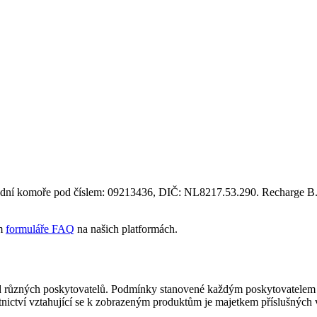
hodní komoře pod číslem: 09213436, DIČ: NL8217.53.290. Recharge B.V
ím
formuláře FAQ
na našich platformách.
 od různých poskytovatelů. Podmínky stanovené každým poskytovatelem 
stnictví vztahující se k zobrazeným produktům je majetkem příslušných 