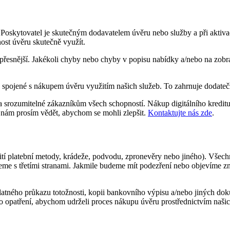
it. Poskytovatel je skutečným dodavatelem úvěru nebo služby a při akti
st úvěru skutečně využít.
ejpřesnější. Jakékoli chyby nebo chyby v popisu nabídky a/nebo na zo
 spojené s nákupem úvěru využitím našich služeb. To zahrnuje dodatečn
é a srozumitelné zákazníkům všech schopností. Nákup digitálního kredi
e nám prosím vědět, abychom se mohli zlepšit.
Kontaktujte nás zde
.
í platební metody, krádeže, podvodu, zpronevěry nebo jiného). Všech
jeme s třetími stranami. Jakmile budeme mít podezření nebo objevíme 
platného průkazu totožnosti, kopii bankovního výpisu a/nebo jiných do
ato opatření, abychom udrželi proces nákupu úvěru prostřednictvím naši