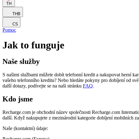
TH
THB
CS
Pomoc
Jak to funguje
Naše služby
S našimi službami můžete dobít telefonní kredit a nakupovat herní kar
vašeho telefonního kreditu? Nebo hledáte pokyny pro dobíjení od své
další dotazy, podívejte se na naši stránku
FAQ
.
Kdo jsme
Recharge.com je obchodní název společnosti Recharge.com Internation
další. Když nakupujete z mezinárodní kategorie dobíjení mobilních z
Naše (kontaktní) údaje:
Recharge.com (Evropa)