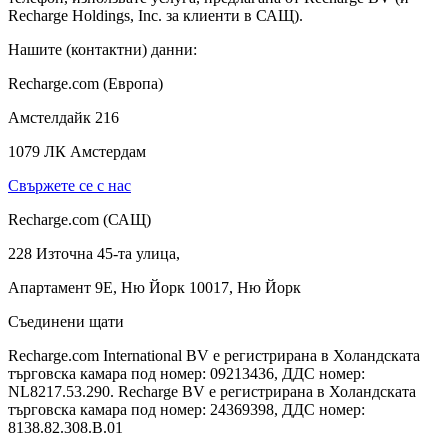
Recharge Holdings, Inc. за клиенти в САЩ).
Нашите (контактни) данни:
Recharge.com (Европа)
Амстелдайк 216
1079 ЛК Амстердам
Свържете се с нас
Recharge.com (САЩ)
228 Източна 45-та улица,
Апартамент 9E, Ню Йорк 10017, Ню Йорк
Съединени щати
Recharge.com International BV е регистрирана в Холандската
търговска камара под номер: 09213436, ДДС номер:
NL8217.53.290. Recharge BV е регистрирана в Холандската
търговска камара под номер: 24369398, ДДС номер:
8138.82.308.B.01