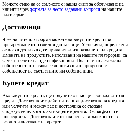
Можете също да се свържете с нашия екип за обслужване на
клиенти чрез
формата за често задавани въпроси
на нашите
платформи.
Доставчици
Чрез нашите платформи можете да закупите кредит за
презареждане от различни доставчици. Условията, определени
от всеки доставчик, се прилагат за използването на кредита.
Имената на продуктите, използвани на нашите платформи, са
само за целите на идентификацията. Цялата интелектуална
собственост, отнасяща се до показаните продукти, е
собственост на съответните им собственици.
Купете кредит
Ако закупите кредит, ще получите от нас цифров код за този
кредит. Доставчикът е действителният доставчик на кредита
или услугата и между вас и доставчика се създава
споразумение, когато активирате кредита. Recharge.com е
посредникът. Доставчикът е отговорен за възможността за
реално използване на кредита.