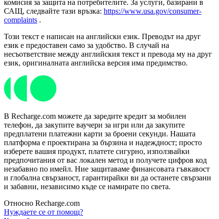
комисия за защита на потребителите. За услуги, базирани в
САЩ, следвайте тази връзка:
https://www.usa.gov/consumer-
complaints
.
Този текст е написан на английски език. Преводът на друг
език е предоставен само за удобство. В случай на
несъответствие между английския текст и превода му на друг
език, оригиналната английска версия има предимство.
В Recharge.com можете да заредите кредит за мобилен
телефон, да закупите ваучери за игри или да закупите
предплатени платежни карти за броени секунди. Нашата
платформа е проектирана за бързина и надеждност; просто
изберете вашия продукт, платете сигурно, използвайки
предпочитания от вас локален метод и получете цифров код
незабавно по имейл. Ние защитаваме финансовата гъвкавост
и глобална свързаност, гарантирайки ви да останете свързани
и забавни, независимо къде се намирате по света.
Относно Recharge.com
Нуждаете се от помощ?