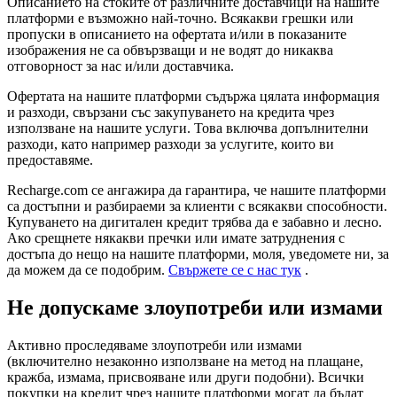
Описанието на стоките от различните доставчици на нашите
платформи е възможно най-точно. Всякакви грешки или
пропуски в описанието на офертата и/или в показаните
изображения не са обвързващи и не водят до никаква
отговорност за нас и/или доставчика.
Офертата на нашите платформи съдържа цялата информация
и разходи, свързани със закупуването на кредита чрез
използване на нашите услуги. Това включва допълнителни
разходи, като например разходи за услугите, които ви
предоставяме.
Recharge.com се ангажира да гарантира, че нашите платформи
са достъпни и разбираеми за клиенти с всякакви способности.
Купуването на дигитален кредит трябва да е забавно и лесно.
Ако срещнете някакви пречки или имате затруднения с
достъпа до нещо на нашите платформи, моля, уведомете ни, за
да можем да се подобрим.
Свържете се с нас тук
.
Не допускаме злоупотреби или измами
Активно проследяваме злоупотреби или измами
(включително незаконно използване на метод на плащане,
кражба, измама, присвояване или други подобни). Всички
покупки на кредит чрез нашите платформи могат да бъдат