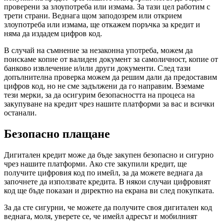
проверени за злоупотреба или измама. За тази цел работим с
трети страни. Веднага щом заподозрем или открием
злоупотреба или измама, ще откажем поръчка за кредит и
няма да издадем цифров код.
В случай на съмнение за незаконна употреба, можем да
поискаме копие от валиден документ за самоличност, копие от
банково извлечение и/или други документи. След тази
допълнителна проверка можем да решим дали да предоставим
цифров код, но не сме задължени да го направим. Вземаме
тези мерки, за да осигурим безопасността на процеса на
закупуване на кредит чрез нашите платформи за вас и всички
останали.
Безопасно плащане
Дигитален кредит може да бъде закупен безопасно и сигурно
чрез нашите платформи. Ако сте закупили кредит, ще
получите цифровия код по имейл, за да можете веднага да
започнете да използвате кредита. В някои случаи цифровият
код ще бъде показан и директно на екрана ви след покупката.
За да сте сигурни, че можете да получите своя дигитален код
веднага, моля, уверете се, че имейл адресът и мобилният