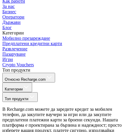
Как работи
За нас
Бизнес
Оператори
Държави
Блог
Категории
Мобилно презареждане
Предплатени кредитни карти
Развлечение
Пазаруване
Игри
Crypto Vouchers
Топ продукти
Относно Recharge.com
Категории
Топ продукти
В Recharge.com можете да заредите кредит за мобилен
телефон, да закупите ваучери за игри или да закупите
предплатени платежни карти за броени секунди. Нашата
платформа е проектирана за бързина и надеждност; просто
изберете вашия продукт, платете сигурно, използвайки