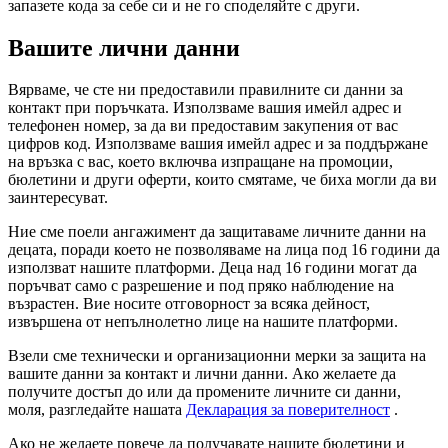
запазете кода за себе си и не го споделяйте с други.
Вашите лични данни
Вярваме, че сте ни предоставили правилните си данни за
контакт при поръчката. Използваме вашия имейл адрес и
телефонен номер, за да ви предоставим закупения от вас
цифров код. Използваме вашия имейл адрес и за поддържане
на връзка с вас, което включва изпращане на промоции,
бюлетини и други оферти, които смятаме, че биха могли да ви
заинтересуват.
Ние сме поели ангажимент да защитаваме личните данни на
децата, поради което не позволяваме на лица под 16 години да
използват нашите платформи. Деца над 16 години могат да
поръчват само с разрешение и под пряко наблюдение на
възрастен. Вие носите отговорност за всяка дейност,
извършена от непълнолетно лице на нашите платформи.
Взели сме технически и организационни мерки за защита на
вашите данни за контакт и лични данни. Ако желаете да
получите достъп до или да промените личните си данни,
моля, разгледайте нашата
Декларация за поверителност
.
Ако не желаете повече да получавате нашите бюлетини и