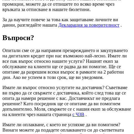
промоции, можете да се отпишете по всяко време чрез
връзката за отписване в нашите бюлетини.
За да научите повече за това как защитаваме личните ви
данни, разгледайте нашата
Декларация за поверителност
.
Въпроси?
Опитали сме се да направим презареждането и закупуването
на дигитален кредит при нас възможно най-лесно. Имате ли
все пак въпрос относно нашите услуги? Нашият екип за
обслужване на клиенти ще се радва да ви помогне. Ще се
опитаме да разрешим всеки въпрос в рамките на 2 работни
дни. Ако не успеем в този срок, ще ви уведомим.
Имате ли въпрос относно услугите на доставчик? Съветваме
ви първо да се свържете с доставчика, който след това ще се
опита да намери решение с вас. Доставчикът не предлага
решение? Като посредник ще се опитаме да ви помогнем
допълнително. Моля, свържете се с нашия екип за обслужване
на клиенти чрез нашата страница
с ЧЗВ
.
Имате ли оплакване, с което не успяхме да ви помогнем?
Винаги можете да подадете оплакването си до съответната