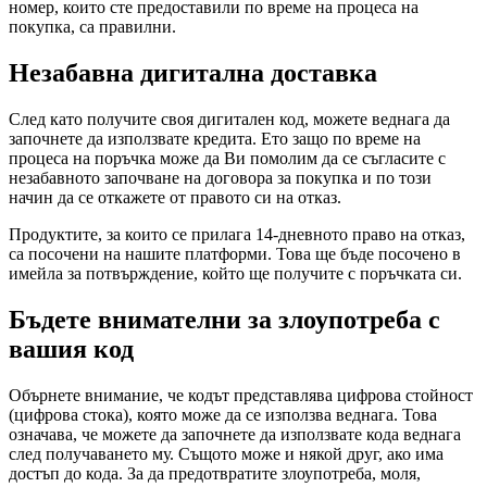
номер, които сте предоставили по време на процеса на
покупка, са правилни.
Незабавна дигитална доставка
След като получите своя дигитален код, можете веднага да
започнете да използвате кредита. Ето защо по време на
процеса на поръчка може да Ви помолим да се съгласите с
незабавното започване на договора за покупка и по този
начин да се откажете от правото си на отказ.
Продуктите, за които се прилага 14-дневното право на отказ,
са посочени на нашите платформи. Това ще бъде посочено в
имейла за потвърждение, който ще получите с поръчката си.
Бъдете внимателни за злоупотреба с
вашия код
Обърнете внимание, че кодът представлява цифрова стойност
(цифрова стока), която може да се използва веднага. Това
означава, че можете да започнете да използвате кода веднага
след получаването му. Същото може и някой друг, ако има
достъп до кода. За да предотвратите злоупотреба, моля,