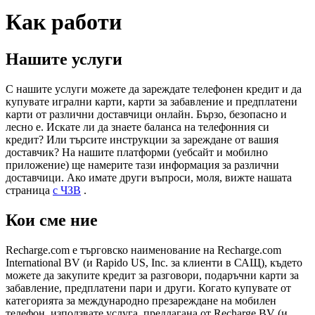
Как работи
Нашите услуги
С нашите услуги можете да зареждате телефонен кредит и да
купувате игрални карти, карти за забавление и предплатени
карти от различни доставчици онлайн. Бързо, безопасно и
лесно е. Искате ли да знаете баланса на телефонния си
кредит? Или търсите инструкции за зареждане от вашия
доставчик? На нашите платформи (уебсайт и мобилно
приложение) ще намерите тази информация за различни
доставчици. Ако имате други въпроси, моля, вижте нашата
страница
с ЧЗВ
.
Кои сме ние
Recharge.com е търговско наименование на Recharge.com
International BV (и Rapido US, Inc. за клиенти в САЩ), където
можете да закупите кредит за разговори, подаръчни карти за
забавление, предплатени пари и други. Когато купувате от
категорията за международно презареждане на мобилен
телефон, използвате услуга, предлагана от Recharge BV (и