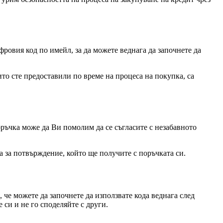
ровия код по имейл, за да можете веднага да започнете да
ито сте предоставили по време на процеса на покупка, са
оръчка може да Ви помолим да се съгласите с незабавното
а за потвърждение, който ще получите с поръчката си.
 че можете да започнете да използвате кода веднага след
е си и не го споделяйте с други.