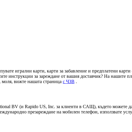
пувате игрални карти, карти за забавление и предплатени карти 
рсите инструкции за зареждане от вашия доставчик? На нашите 
, моля, вижте нашата страница
с ЧЗВ
.
tional BV (и Rapido US, Inc. за клиенти в САЩ), където можете д
еждународно презареждане на мобилен телефон, използвате услуга