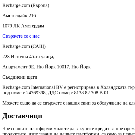
Recharge.com (Европа)
Амстелдайк 216
1079 ЛК Амстердам
Свържете се с нас
Recharge.com (САЩ)
228 Източна 45-та улица,
Апартамент 9E, Ню Йорк 10017, Ню Йорк
Съединени щати
Recharge.com International BV е регистрирана в Холандската т
под номер: 24369398, ДДС номер: 8138.82.308.B.01
Можете също да се свържете с нашия екип за обслужване на кл
Доставчици
Чрез нашите платформи можете да закупите кредит за презарежд
продуктите, използвани на нашите платформи, са само за целит