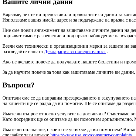
Вашите лични данни
Вярваме, че сте ни предоставили правилните си данни за конта
Използваме вашия имейл адрес и за поддържане на връзка с вас
Ние сме поели ангажимент да защитаваме личните данни на дец
поръчват само с разрешение и под пряко наблюдение на възрас
Взели сме технически и организационни мерки за защита на ва
разгледайте нашата
Декларация за поверителност
.
Ако не желаете повече да получавате нашите бюлетини и промо
За да научите повече за това как защитаваме личните ви данни
Въпроси?
Опитали сме се да направим презареждането и закупуването на
на клиенти ще се радва да ви помогне. Ще се опитаме да разре
Имате ли въпрос относно услугите на доставчик? Съветваме ви 
Като посредник ще се опитаме да ви помогнем допълнително. М
Имате ли оплакване, с което не успяхме да ви помогнем? Винаг
следвайте тази връзка:
https://www.usa.gov/consumer-complaints
.