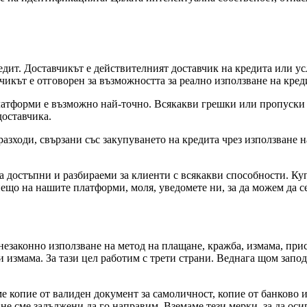
едит. Доставчикът е действителният доставчик на кредита или ус
чикът е отговорен за възможността за реално използване на кред
латформи е възможно най-точно. Всякакви грешки или пропуски 
доставчика.
зходи, свързани със закупуването на кредита чрез използване н
а достъпни и разбираеми за клиенти с всякакви способности. Куп
нещо на нашите платформи, моля, уведомете ни, за да можем да 
езаконно използване на метод на плащане, кражба, измама, прис
и измама. За тази цел работим с трети страни. Веднага щом зап
ме копие от валиден документ за самоличност, копие от банково
е сме задължени да го направим. Вземаме тези мерки, за да оси