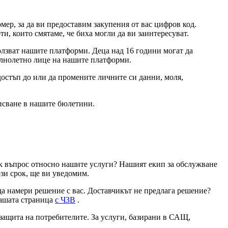
мер, за да ви предоставим закупения от вас цифров код.
, които смятаме, че биха могли да ви заинтересуват.
олзват нашите платформи. Деца над 16 години могат да
пълнолетно лице на нашите платформи.
достъп до или да промените личните си данни, моля,
писване в нашите бюлетини.
ак въпрос относно нашите услуги? Нашият екип за обслужване
ози срок, ще ви уведомим.
 да намери решение с вас. Доставчикът не предлага решение?
нашата страница
с ЧЗВ
.
 защита на потребителите. За услуги, базирани в САЩ,