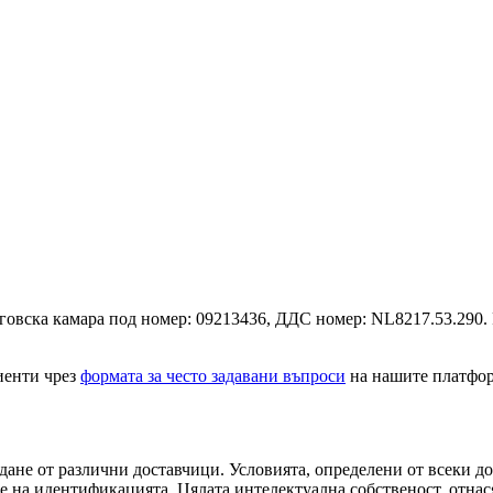
ърговска камара под номер: 09213436, ДДС номер: NL8217.53.290.
иенти чрез
формата за често задавани въпроси
на нашите платфо
ане от различни доставчици. Условията, определени от всеки дос
е на идентификацията. Цялата интелектуална собственост, отнася