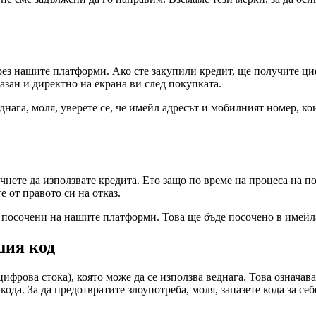
ез нашите платформи. Ако сте закупили кредит, ще получите циф
азан и директно на екрана ви след покупката.
еднага, моля, уверете се, че имейл адресът и мобилният номер, ко
чнете да използвате кредита. Ето защо по време на процеса на п
е от правото си на отказ.
са посочени на нашите платформи. Това ще бъде посочено в имейл
шия код
фрова стока), която може да се използва веднага. Това означава,
ода. За да предотвратите злоупотреба, моля, запазете кода за себ