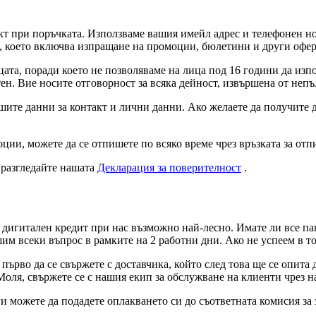
кт при поръчката. Използваме вашия имейл адрес и телефонен но
, което включва изпращане на промоции, бюлетини и други оферти
ата, поради което не позволяваме на лица под 16 години да изп
тен. Вие носите отговорност за всяка дейност, извършена от не
шите данни за контакт и лични данни. Ако желаете да получите 
ции, можете да се отпишете по всяко време чрез връзката за от
, разгледайте нашата
Декларация за поверителност
.
 дигитален кредит при нас възможно най-лесно. Имате ли все п
шим всеки въпрос в рамките на 2 работни дни. Ако не успеем в т
първо да се свържете с доставчика, който след това ще се опита
оля, свържете се с нашия екип за обслужване на клиенти чрез 
и можете да подадете оплакването си до съответната комисия за