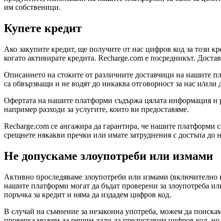
им собственици.
Купете кредит
Ако закупите кредит, ще получите от нас цифров код за този кр
когато активирате кредита. Recharge.com е посредникът. Достав
Описанието на стоките от различните доставчици на нашите п
са обвързващи и не водят до никаква отговорност за нас и/или 
Офертата на нашите платформи съдържа цялата информация и ра
например разходи за услугите, които ви предоставяме.
Recharge.com се ангажира да гарантира, че нашите платформи с
срещнете някакви пречки или имате затруднения с достъпа до 
Не допускаме злоупотреби или измами
Активно проследяваме злоупотреби или измами (включително н
нашите платформи могат да бъдат проверени за злоупотреба ил
поръчка за кредит и няма да издадем цифров код.
В случай на съмнение за незаконна употреба, можем да поиска
проверка можем да решим дали да предоставим цифров код, но н