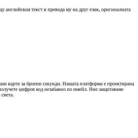
жду английския текст и превода му на друг език, оригиналната
ежни карти за броени секунди. Нашата платформа е проектирана
 получете цифров код незабавно по имейл. Ние защитаваме
 света.