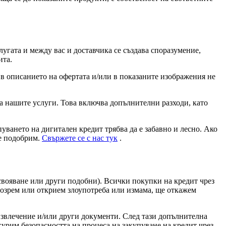
лугата и между вас и доставчика се създава споразумение,
ита.
в описанието на офертата и/или в показаните изображения не
а нашите услуги. Това включва допълнителни разходи, като
уването на дигитален кредит трябва да е забавно и лесно. Ако
се подобрим.
Свържете се с нас тук
.
вояване или други подобни). Всички покупки на кредит чрез
одозрем или открием злоупотреба или измама, ще откажем
 извлечение и/или други документи. След тази допълнителна
гурим безопасността на процеса на закупуване на кредит чрез