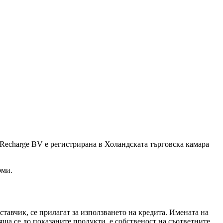
 Recharge BV е регистрирана в Холандската търговска камара
рми.
тавчик, се прилагат за използването на кредита. Имената на
ща се до показаните продукти, е собственост на съответните