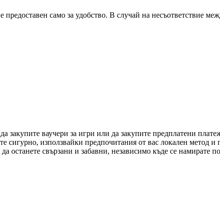
 е предоставен само за удобство. В случай на несъответствие ме
 да закупите ваучери за игри или да закупите предплатени плат
ете сигурно, използвайки предпочитания от вас локален метод и
да останете свързани и забавни, независимо къде се намирате по