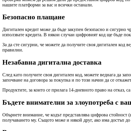
нашите платформи за вас и всички останали.
Безопасно плащане
Дигитален кредит може да бъде закупен безопасно и сигурно чр
използвате кредита. В някои случаи цифровият код ще бъде пок
За да сте сигурни, че можете да получите своя дигитален код в
правилни.
Незабавна дигитална доставка
След като получите своя дигитален код, можете веднага да запо
започване на договора за покупка и по този начин да се откажет
Продуктите, за които се прилага 14-дневното право на отказ, 
Бъдете внимателни за злоупотреба с ва
Обърнете внимание, че кодът представлява цифрова стойност (ци
получаването му. Същото може и някой друг, ако има достъп до к