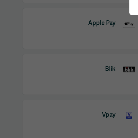
Apple Pay
Blik
Vpay