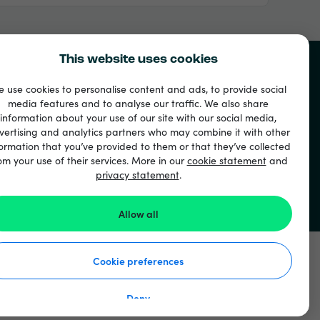
This website uses cookies
حسابي
الخدمة والم
 use cookies to personalise content and ads, to provide social
media features and to analyse our traffic. We also share
تسجيل الدخول
هل تحتاج إلى 
information about your use of our site with our social media,
التسجيل
معلومات عنا
vertising and analytics partners who may combine it with other
ormation that you’ve provided to them or that they’ve collected
العاملين
om your use of their services. More in our
cookie statement
and
الدول
privacy statement
.
Blog
Business
Allow all
33 + طرق الدفع
Cookie preferences
إظهار الجميع
Deny
Recharge.com ©2026