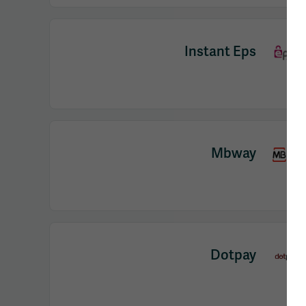
Instant Eps
Mbway
Dotpay