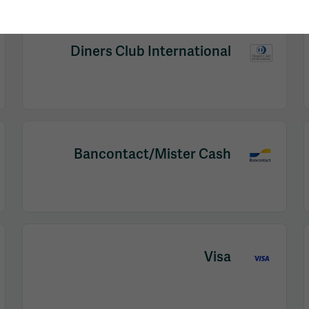
Diners Club International
Bancontact/Mister Cash
Visa