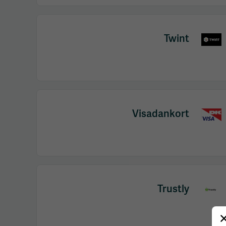
Twint
Visadankort
Trustly