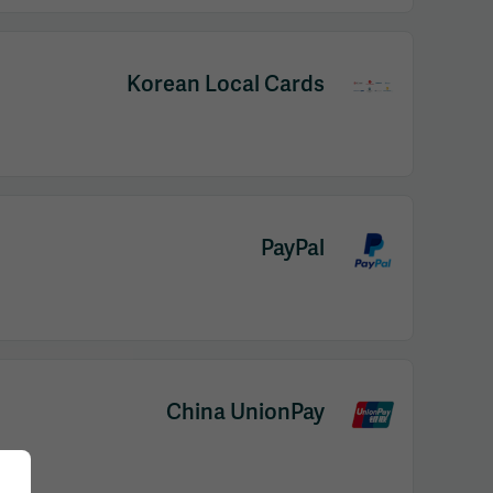
Korean Local Cards
PayPal
China UnionPay