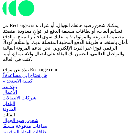
في Recharge.com، يمكنك شحن رصيد هاتفك الجوال، أو شراء
قسائم ألعاب، أو بطاقات مسبقة الدفع في ثوانٍ معدودة. منصتنا
مصممة للسرعة والموثوقية؛ ما عليك سوى اختيار المنتج، والدفع
بأمان باستخدام طريقة الدفع المحلية المفضلة لديك، واستلام كودك
الرقمي فورًا عبر البريد الإلكتروني. نحن ندعم المرونة المالية
والتواصل العالمي، لنضمن لك البقاء على اتصال والاستمتاع، أينما
كنت في العالم.
نبذة عن موقع Recharge.com
هل تحتاج إلى مساعدة؟
كيفية الاستخدام
نبذة عنا
الأعمال
شركات الاتصالات
البلدان
المدونة
الفئات
شحن رصيد الجوال
بطاقات مدفوعة مسبقًا
بطاقات الهدايا الترفيهية