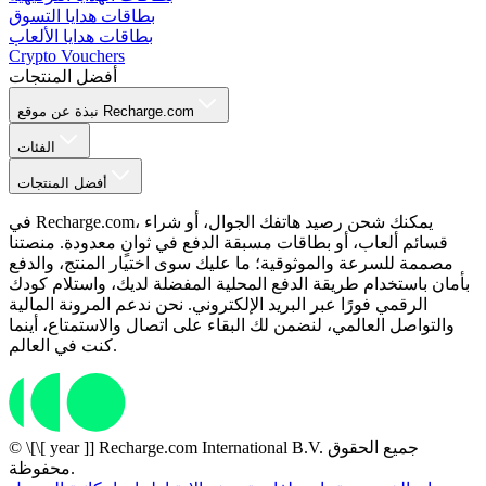
بطاقات هدايا التسوق
بطاقات هدايا الألعاب
Crypto Vouchers
أفضل المنتجات
نبذة عن موقع Recharge.com
الفئات
أفضل المنتجات
في Recharge.com، يمكنك شحن رصيد هاتفك الجوال، أو شراء
قسائم ألعاب، أو بطاقات مسبقة الدفع في ثوانٍ معدودة. منصتنا
مصممة للسرعة والموثوقية؛ ما عليك سوى اختيار المنتج، والدفع
بأمان باستخدام طريقة الدفع المحلية المفضلة لديك، واستلام كودك
الرقمي فورًا عبر البريد الإلكتروني. نحن ندعم المرونة المالية
والتواصل العالمي، لنضمن لك البقاء على اتصال والاستمتاع، أينما
كنت في العالم.
© \[\[ year ]] Recharge.com International B.V. جميع الحقوق
محفوظة.