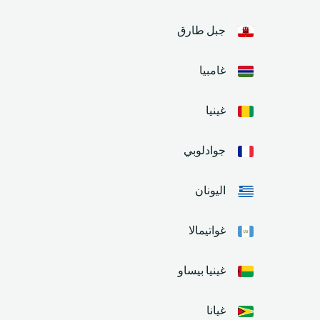
جبل طارق
غامبيا
غينيا
جوادلوبي
اليونان
غواتيمالا
غينيا بيساو
غيانا