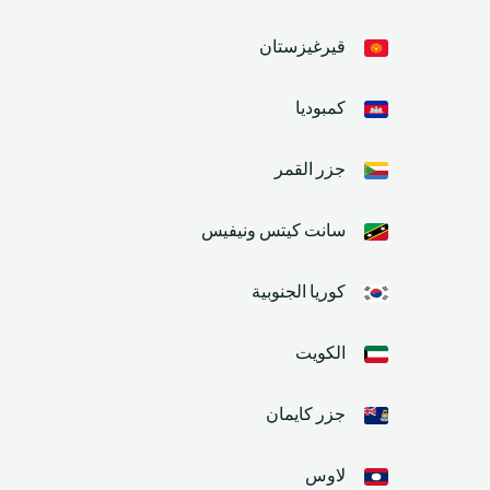
قيرغيزستان
كمبوديا
جزر القمر
سانت كيتس ونيفيس
كوريا الجنوبية
الكويت
جزر كايمان
لاوس