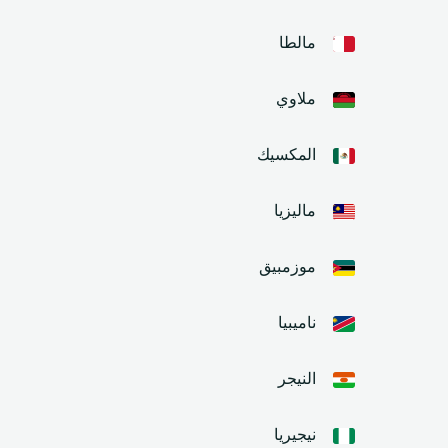
مالطا
ملاوي
المكسيك
ماليزيا
موزمبيق
ناميبيا
النيجر
نيجيريا