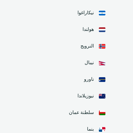
نيكاراغوا
هولندا
النرويج
نيبال
ناورو
نيوزيلاندا
سلطنة عمان
بنما