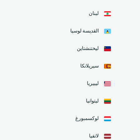
لبنان
القديسة لوسيا
ليختنشتاين
سيريلانكا
ليبيريا
ليتوانيا
لوكسمبورغ
لاتفيا