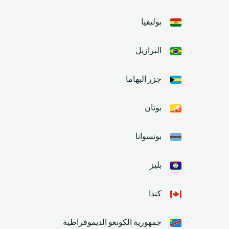
بوليفيا
البرازيل
جزر البهاما
بوتان
بوتسوانا
بليز
كندا
جمهورية الكونغو الديموقراطية