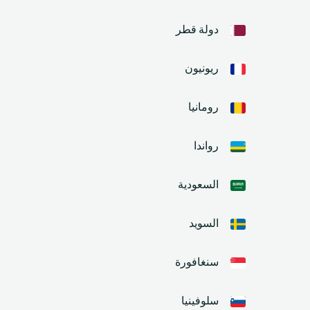
دولة قطر
ريونيون
رومانيا
رواندا
السعودية
السويد
سنغافورة
سلوفينيا