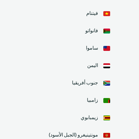
فيتنام
فانواتو
ساموا
اليمن
جنوب أفريقيا
زامبيا
زيمبابوي
مونتينيغرو (الجبل الأسود)