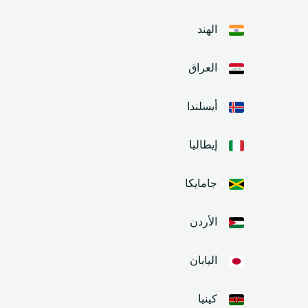
الهند
العراق
أيسلندا
إيطاليا
جامايكا
الأردن
اليابان
كينيا