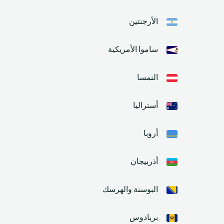
الأرجنتين
ساموا الأمريكية
النمسا
أستراليا
أروبا
أذربيجان
البوسنة والهرسك
بربادوس