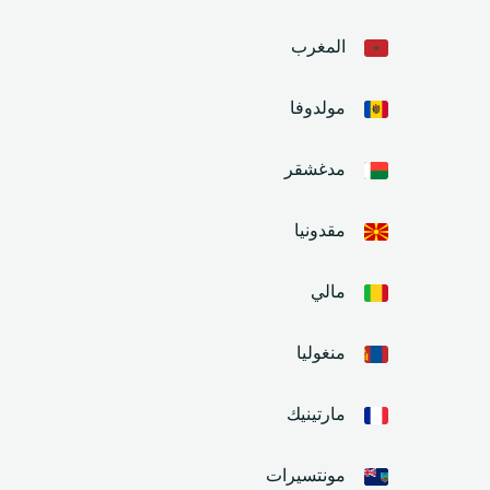
المغرب
مولدوفا
مدغشقر
مقدونيا
مالي
منغوليا
مارتينيك
مونتسيرات