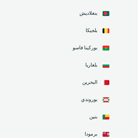
بنغلاديش
بلجيكا
بوركينا فاسو
بلغاريا
البحرين
بوروندي
بنين
برمودا