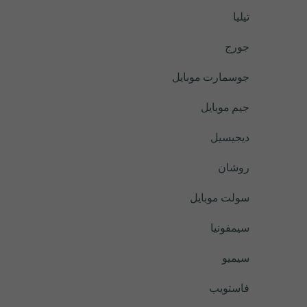
تيليا
جورج
جوسمارت موبايل
جيم موبايل
ديجيسيل
روشان
سولت موبايل
سيمفونيا
سيميو
فاستويب