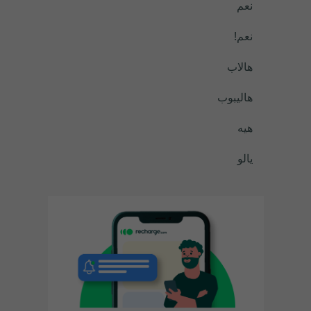
نعم
نعم!
هالاب
هاليبوب
هيه
يالو