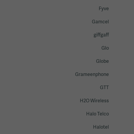
Fyve
Gamcel
giffgaff
Glo
Globe
Grameenphone
GTT
H2O Wireless
Halo Telco
Halotel