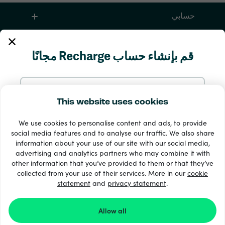
حسابي
الخدمة والمساعدة
قم بإنشاء حساب Recharge مجانًا
منتجات
سجّل بالإيميل
This website uses cookies
We use cookies to personalise content and ads, to provide
سجّل مع Google
social media features and to analyse our traffic. We also share
information about your use of our site with our social media,
advertising and analytics partners who may combine it with
سجّل مع Facebook
other information that you’ve provided to them or that they’ve
33 + طرق الدفع
collected from your use of their services. More in our
cookie
إظهار الجميع
statement
and
privacy statement
.
سجّل بحسابك على Apple
Allow all
Recharge.com ©2026
التسجيل في Recharge.com يعني موافقتك على
الشروط