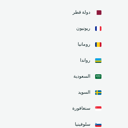
دولة قطر
ريونيون
رومانيا
رواندا
السعودية
السويد
سنغافورة
سلوفينيا