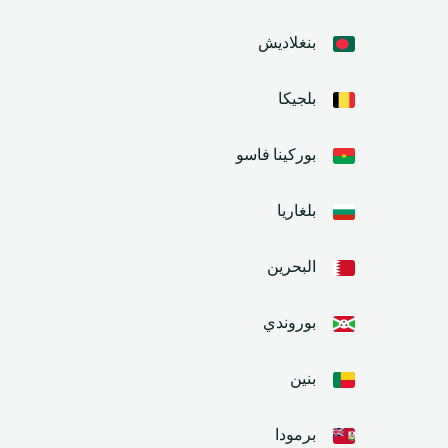
بنغلاديش
بلجيكا
بوركينا فاسو
بلغاريا
البحرين
بوروندي
بنين
برمودا