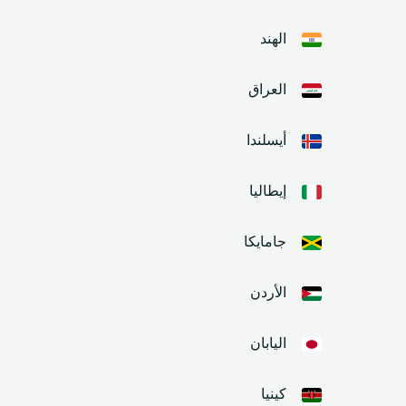
الهند
العراق
أيسلندا
إيطاليا
جامايكا
الأردن
اليابان
كينيا