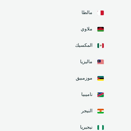
مالطا
ملاوي
المكسيك
ماليزيا
موزمبيق
ناميبيا
النيجر
نيجيريا