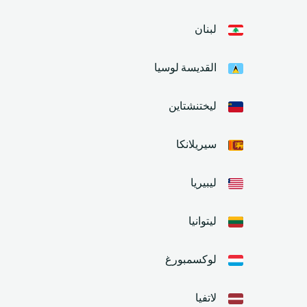
لبنان
القديسة لوسيا
ليختنشتاين
سيريلانكا
ليبيريا
ليتوانيا
لوكسمبورغ
لاتفيا