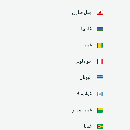
جبل طارق
غامبيا
غينيا
جوادلوبي
اليونان
غواتيمالا
غينيا بيساو
غيانا