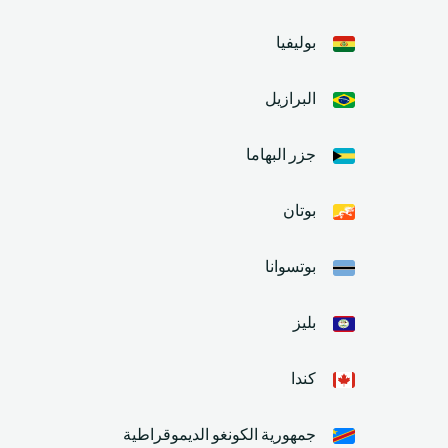
بوليفيا
البرازيل
جزر البهاما
بوتان
بوتسوانا
بليز
كندا
جمهورية الكونغو الديموقراطية