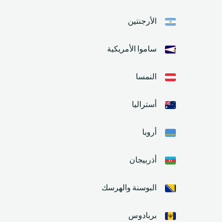
الأرجنتين
ساموا الأمريكية
النمسا
أستراليا
أروبا
أذربيجان
البوسنة والهرسك
بربادوس