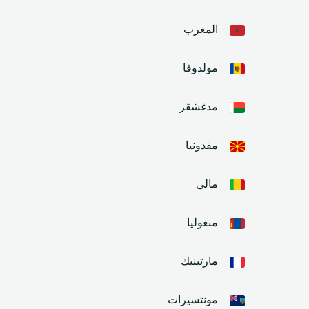
المغرب
مولدوفا
مدغشقر
مقدونيا
مالي
منغوليا
مارتينيك
مونتسيرات