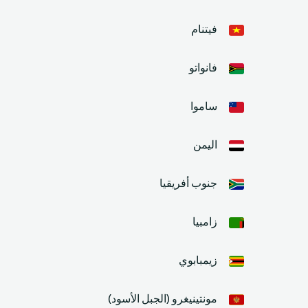
فيتنام
فانواتو
ساموا
اليمن
جنوب أفريقيا
زامبيا
زيمبابوي
مونتينيغرو (الجبل الأسود)