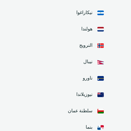
نيكاراغوا
هولندا
النرويج
نيبال
ناورو
نيوزيلاندا
سلطنة عمان
بنما