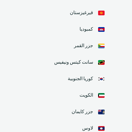
قيرغيزستان
كمبوديا
جزر القمر
سانت كيتس ونيفيس
كوريا الجنوبية
الكويت
جزر كايمان
لاوس