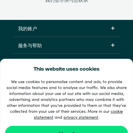
我的账户
服务与帮助
产品
This website uses cookies
We use cookies to personalise content and ads, to provide
social media features and to analyse our traffic. We also share
information about your use of our site with our social media,
advertising and analytics partners who may combine it with
other information that you’ve provided to them or that they’ve
collected from your use of their services. More in our
cookie
statement
and
privacy statement
.
33 + 支付方式
查看全部