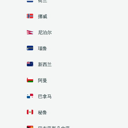
挪威
尼泊尔
瑙鲁
新西兰
阿曼
巴拿马
秘鲁
巴布亚新几内亚