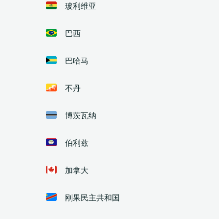
玻利维亚
巴西
巴哈马
不丹
博茨瓦纳
伯利兹
加拿大
刚果民主共和国