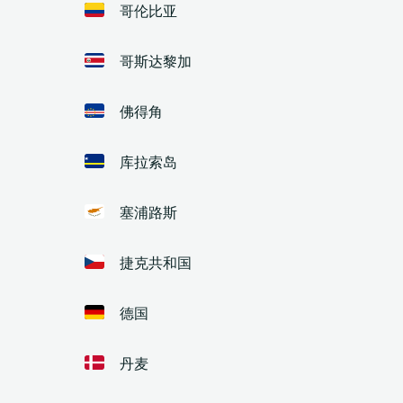
哥伦比亚
哥斯达黎加
佛得角
库拉索岛
塞浦路斯
捷克共和国
德国
丹麦