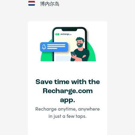
博内尔岛
Save time with the
Recharge.com
app.
Recharge anytime, anywhere
in just a few taps.