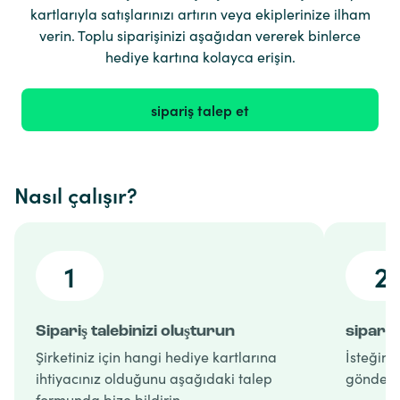
kartlarıyla satışlarınızı artırın veya ekiplerinize ilham
verin. Toplu siparişinizi aşağıdan vererek binlerce
hediye kartına kolayca erişin.
sipariş talep et
Nasıl çalışır?
1
2
Sipariş talebinizi oluşturun
sipariş
Şirketiniz için hangi hediye kartlarına
İsteğiniz
ihtiyacınız olduğunu aşağıdaki talep
gönderir
formunda bize bildirin.