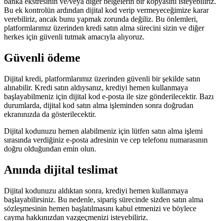
banka ekstresinin ve/veya diğer belgelerin bir kopyasını isteyebiliriz.
Bu ek kontrolün ardından dijital kod verip vermeyeceğimize karar
verebiliriz, ancak bunu yapmak zorunda değiliz. Bu önlemleri,
platformlarımız üzerinden kredi satın alma sürecini sizin ve diğer
herkes için güvenli tutmak amacıyla alıyoruz.
Güvenli ödeme
Dijital kredi, platformlarımız üzerinden güvenli bir şekilde satın
alınabilir. Kredi satın aldıysanız, krediyi hemen kullanmaya
başlayabilmeniz için dijital kod e-posta ile size gönderilecektir. Bazı
durumlarda, dijital kod satın alma işleminden sonra doğrudan
ekranınızda da gösterilecektir.
Dijital kodunuzu hemen alabilmeniz için lütfen satın alma işlemi
sırasında verdiğiniz e-posta adresinin ve cep telefonu numarasının
doğru olduğundan emin olun.
Anında dijital teslimat
Dijital kodunuzu aldıktan sonra, krediyi hemen kullanmaya
başlayabilirsiniz. Bu nedenle, sipariş sürecinde sizden satın alma
sözleşmesinin hemen başlatılmasını kabul etmenizi ve böylece
cayma hakkınızdan vazgeçmenizi isteyebiliriz.