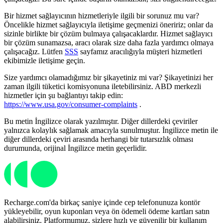
Bir hizmet sağlayıcının hizmetleriyle ilgili bir sorunuz mu var?
Öncelikle hizmet sağlayıcıyla iletişime geçmenizi öneririz; onlar da
sizinle birlikte bir çözüm bulmaya çalışacaklardır. Hizmet sağlayıcı
bir çözüm sunamazsa, aracı olarak size daha fazla yardımcı olmaya
çalışacağız. Lütfen
SSS
sayfamız aracılığıyla müşteri hizmetleri
ekibimizle iletişime geçin.
Size yardımcı olamadığımız bir şikayetiniz mi var? Şikayetinizi her
zaman ilgili tüketici komisyonuna iletebilirsiniz. ABD merkezli
hizmetler için şu bağlantıyı takip edin:
https://www.usa.gov/consumer-complaints
.
Bu metin İngilizce olarak yazılmıştır. Diğer dillerdeki çeviriler
yalnızca kolaylık sağlamak amacıyla sunulmuştur. İngilizce metin ile
diğer dillerdeki çeviri arasında herhangi bir tutarsızlık olması
durumunda, orijinal İngilizce metin geçerlidir.
Recharge.com'da birkaç saniye içinde cep telefonunuza kontör
yükleyebilir, oyun kuponları veya ön ödemeli ödeme kartları satın
alabilirsiniz. Platformumuz, sizlere hızlı ve güvenilir bir kullanım