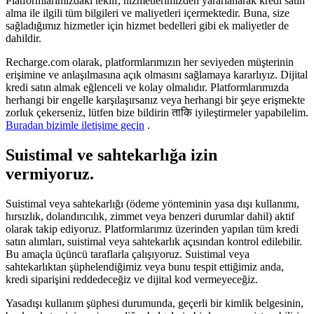
Platformlarımızdaki teklif, hizmetlerimizden yararlanarak kredi satın
alma ile ilgili tüm bilgileri ve maliyetleri içermektedir. Buna, size
sağladığımız hizmetler için hizmet bedelleri gibi ek maliyetler de
dahildir.
Recharge.com olarak, platformlarımızın her seviyeden müşterinin
erişimine ve anlaşılmasına açık olmasını sağlamaya kararlıyız. Dijital
kredi satın almak eğlenceli ve kolay olmalıdır. Platformlarımızda
herhangi bir engelle karşılaşırsanız veya herhangi bir şeye erişmekte
zorluk çekerseniz, lütfen bize bildirin ताकि iyileştirmeler yapabilelim.
Buradan bizimle iletişime geçin
.
Suistimal ve sahtekarlığa izin
vermiyoruz.
Suistimal veya sahtekarlığı (ödeme yönteminin yasa dışı kullanımı,
hırsızlık, dolandırıcılık, zimmet veya benzeri durumlar dahil) aktif
olarak takip ediyoruz. Platformlarımız üzerinden yapılan tüm kredi
satın alımları, suistimal veya sahtekarlık açısından kontrol edilebilir.
Bu amaçla üçüncü taraflarla çalışıyoruz. Suistimal veya
sahtekarlıktan şüphelendiğimiz veya bunu tespit ettiğimiz anda,
kredi siparişini reddedeceğiz ve dijital kod vermeyeceğiz.
Yasadışı kullanım şüphesi durumunda, geçerli bir kimlik belgesinin,