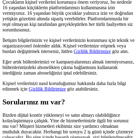
Çocukların kişisel verilerini korumaya önem veriyoruz, bu nedenle
16 yaşından küçüklerin platformlarımızı kullanmasına izin
vermiyoruz. 16 yaşından büyük çocuklar yalnızca izin ve doğrudan
yetişkin gözetimi altında sipariş verebilirler. Platformlarımızda bir
reşit olmayan kişi tarafından gerçekleştirilen her türlü faaliyetten siz
sorumlusunuz.
İletişim bilgilerinizin ve kişisel verilerinizin korunması için teknik ve
organizasyonel önlemler aldık. Kişisel verilerinize erişmek veya
bunları değiştirmek isterseniz, lütfen
Gizlilik Bildirimize
göz atın.
Eğer artık bültenlerimizi ve kampanyalarımızı almak istemiyorsanız,
bültenlerimizdeki abonelikten çıkma bağlantısını kullanarak
istediğiniz zaman aboneliğinizi iptal edebilirsiniz.
Kişisel verilerinizi nasıl koruduğumuz hakkında daha fazla bilgi
edinmek için
Gizlilik Bildirimize
göz atabilirsiniz.
Sorularınız mı var?
Bizden dijital kontör yüklemeyi ve satın almayı olabildiğince
kolaylaştırmaya çalıştık. Yine de hizmetlerimizle ilgili bir sorunuz
mu var? Müşteri hizmetleri ekibimiz size yardımcı olmaktan
mutluluk duyacaktır. Herhangi bir soruyu 2 iş günü içinde çözmeye
çalışacağız. Bu süre içinde başarılı olamazsak, sizi bilgilendireceğiz.