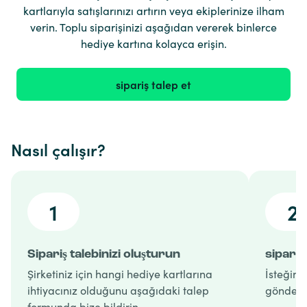
kartlarıyla satışlarınızı artırın veya ekiplerinize ilham
verin. Toplu siparişinizi aşağıdan vererek binlerce
hediye kartına kolayca erişin.
sipariş talep et
Nasıl çalışır?
1
2
Sipariş talebinizi oluşturun
sipariş
Şirketiniz için hangi hediye kartlarına
İsteğiniz
ihtiyacınız olduğunu aşağıdaki talep
gönderir
formunda bize bildirin.