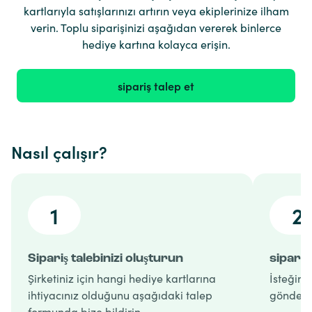
kartlarıyla satışlarınızı artırın veya ekiplerinize ilham
verin. Toplu siparişinizi aşağıdan vererek binlerce
hediye kartına kolayca erişin.
sipariş talep et
Nasıl çalışır?
1
2
Sipariş talebinizi oluşturun
sipariş
Şirketiniz için hangi hediye kartlarına
İsteğiniz
ihtiyacınız olduğunu aşağıdaki talep
gönderir
formunda bize bildirin.