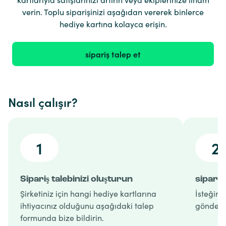
verin. Toplu siparişinizi aşağıdan vererek binlerce
hediye kartına kolayca erişin.
sipariş talep et
Nasıl çalışır?
1
2
Sipariş talebinizi oluşturun
sipariş
Şirketiniz için hangi hediye kartlarına
İsteğiniz
ihtiyacınız olduğunu aşağıdaki talep
gönderir
formunda bize bildirin.