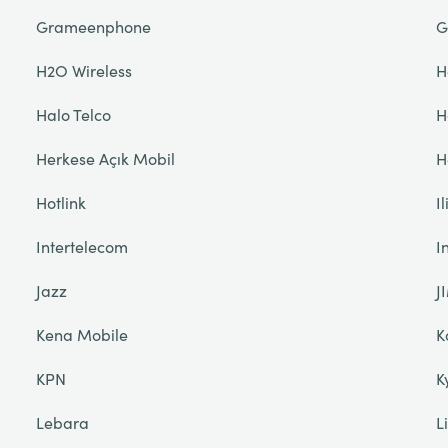
Grameenphone
G
H2O Wireless
H
Halo Telco
H
Herkese Açık Mobil
H
Hotlink
I
Intertelecom
I
Jazz
J
Kena Mobile
K
KPN
K
Lebara
L