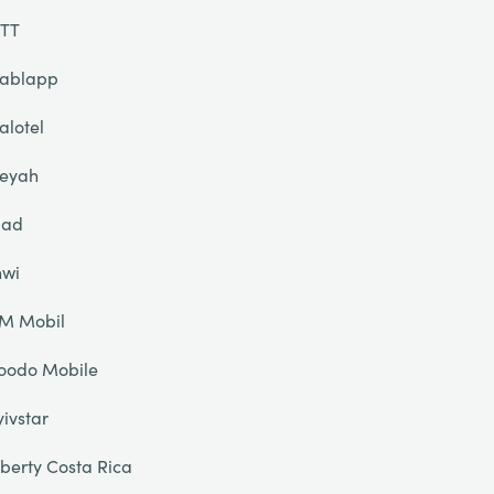
TT
ablapp
alotel
eyah
liad
nwi
IM Mobil
oodo Mobile
yivstar
iberty Costa Rica