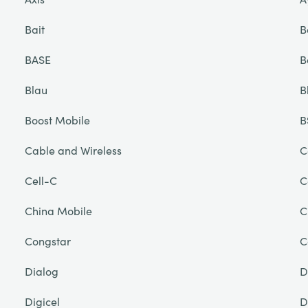
Bait
B
BASE
B
Blau
B
Boost Mobile
B
Cable and Wireless
C
Cell-C
C
China Mobile
C
Congstar
C
Dialog
D
Digicel
D