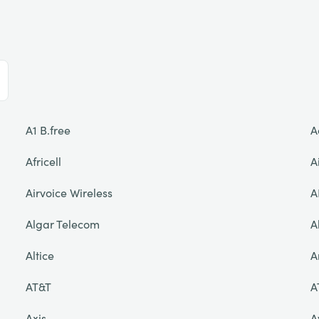
A1 B.free
A
Africell
A
Airvoice Wireless
A
Algar Telecom
A
Altice
A
AT&T
A
Axis
A