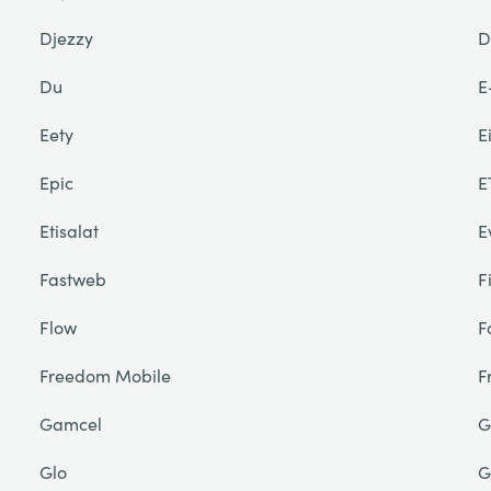
Djezzy
D
Du
E
Eety
E
Epic
E
Etisalat
E
Fastweb
F
Flow
F
Freedom Mobile
F
Gamcel
G
Glo
G