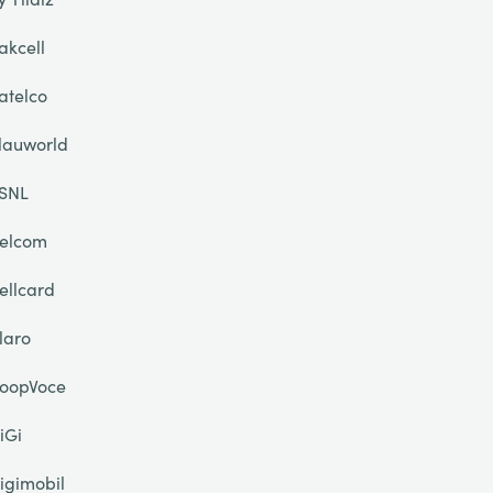
akcell
atelco
lauworld
SNL
elcom
ellcard
laro
oopVoce
iGi
igimobil