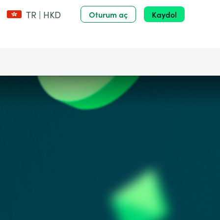
TR | HKD
Oturum aç
Kaydol