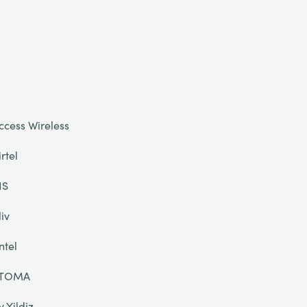
ccess Wireless
irtel
IS
liv
ntel
TOMA
y Yildiz