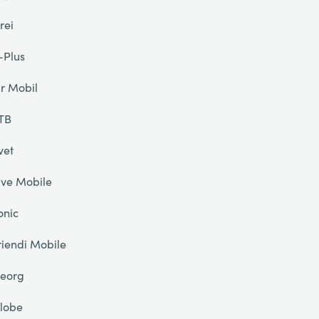
rei
-Plus
ir Mobil
TB
vet
ive Mobile
onic
riendi Mobile
eorg
lobe