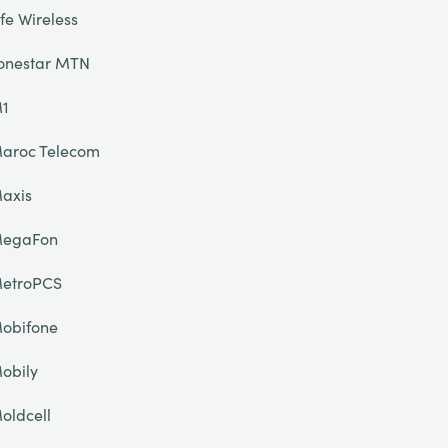
ife Wireless
onestar MTN
1
aroc Telecom
axis
egaFon
etroPCS
obifone
obily
oldcell