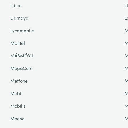
Libon
L
Llamaya
L
Lycamobile
M
Malitel
M
MÁSMÓVIL
M
MegaCom
M
Metfone
M
Mobi
M
Mobilis
M
Moche
M