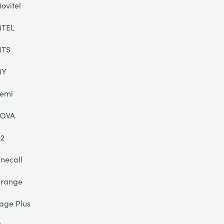
ovitel
TEL
TS
MY
emi
OVA
2
necall
range
age Plus