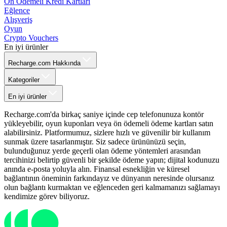
Ön Ödemeli Kredi Kartları
Eğlence
Alışveriş
Oyun
Crypto Vouchers
En iyi ürünler
Recharge.com Hakkında
Kategoriler
En iyi ürünler
Recharge.com'da birkaç saniye içinde cep telefonunuza kontör
yükleyebilir, oyun kuponları veya ön ödemeli ödeme kartları satın
alabilirsiniz. Platformumuz, sizlere hızlı ve güvenilir bir kullanım
sunmak üzere tasarlanmıştır. Siz sadece ürününüzü seçin,
bulunduğunuz yerde geçerli olan ödeme yöntemleri arasından
tercihinizi belirtip güvenli bir şekilde ödeme yapın; dijital kodunuzu
anında e-posta yoluyla alın. Finansal esnekliğin ve küresel
bağlantının öneminin farkındayız ve dünyanın neresinde olursanız
olun bağlantı kurmaktan ve eğlenceden geri kalmamanızı sağlamayı
kendimize görev biliyoruz.