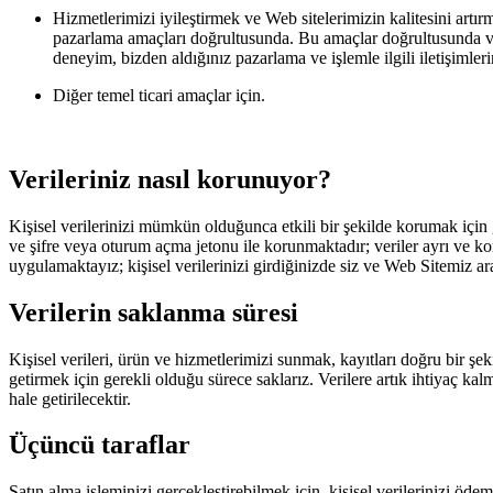
Hizmetlerimizi iyileştirmek ve Web sitelerimizin kalitesini artırm
pazarlama amaçları doğrultusunda. Bu amaçlar doğrultusunda veril
deneyim, bizden aldığınız pazarlama ve işlemle ilgili iletişimle
Diğer temel ticari amaçlar için.
Verileriniz nasıl korunuyor?
Kişisel verilerinizi mümkün olduğunca etkili bir şekilde korumak için gü
ve şifre veya oturum açma jetonu ile korunmaktadır; veriler ayrı ve koru
uygulamaktayız; kişisel verilerinizi girdiğinizde siz ve Web Sitemiz ara
Verilerin saklanma süresi
Kişisel verileri, ürün ve hizmetlerimizi sunmak, kayıtları doğru bir ş
getirmek için gerekli olduğu sürece saklarız. Verilere artık ihtiyaç 
hale getirilecektir.
Üçüncü taraflar
Satın alma işleminizi gerçekleştirebilmek için, kişisel verilerinizi öde