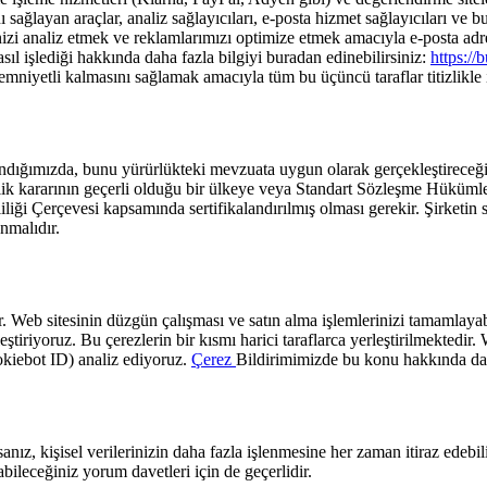
 sağlayan araçlar, analiz sağlayıcıları, e-posta hizmet sağlayıcıları ve bu
inizi analiz etmek ve reklamlarımızı optimize etmek amacıyla e-posta adr
nasıl işlediği hakkında daha fazla bilgiyi buradan edinebilirsiniz:
https://
emniyetli kalmasını sağlamak amacıyla tüm bu üçüncü taraflar titizlikle 
ndığımızda, bunu yürürlükteki mevzuata uygun olarak gerçekleştireceğiz.
ik kararının geçerli olduğu bir ülkeye veya Standart Sözleşme Hükümler
liliği Çerçevesi kapsamında sertifikalandırılmış olması gerekir. Şirket
nmalıdır.
r. Web sitesinin düzgün çalışması ve satın alma işlemlerinizi tamamlayabi
eştiriyoruz. Bu çerezlerin bir kısmı harici taraflarca yerleştirilmektedi
okiebot ID) analiz ediyoruz.
Çerez
Bildirimimizde bu konu hakkında daha
nız, kişisel verilerinizin daha fazla işlenmesine her zaman itiraz edebil
bileceğiniz yorum davetleri için de geçerlidir.