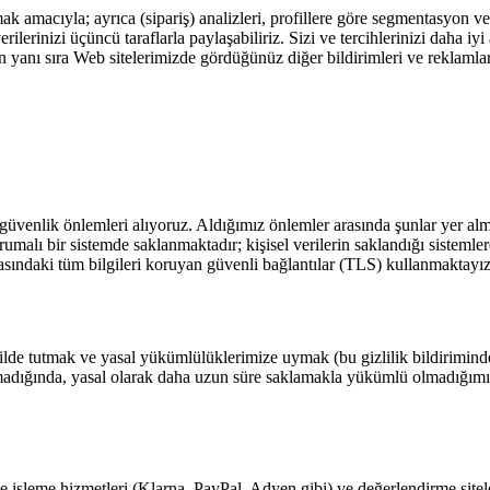
ak amacıyla; ayrıca (sipariş) analizleri, profillere göre segmentasyon ve 
erinizi üçüncü taraflarla paylaşabiliriz. Sizi ve tercihlerinizi daha iyi
rin yanı sıra Web sitelerimizde gördüğünüz diğer bildirimleri ve reklaml
venlik önlemleri alıyoruz. Aldığımız önlemler arasında şunlar yer almakta
malı bir sistemde saklanmaktadır; kişisel verilerin saklandığı sistemlere
sındaki tüm bilgileri koruyan güvenli bağlantılar (TLS) kullanmaktayız; v
ekilde tutmak ve yasal yükümlülüklerimize uymak (bu gizlilik bildirimind
kalmadığında, yasal olarak daha uzun süre saklamakla yükümlü olmadığımı
me işleme hizmetleri (Klarna, PayPal, Adyen gibi) ve değerlendirme sitele