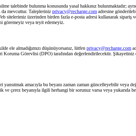
silme talebinde bulunma konusunda yasal hakkınız bulunmaktadır; ayrıca,
z da mevcuttur. Talepleriniz
privacy@recharge.com
adresine gönderilebil
eb sitelerimiz üzerinden birden fazla e-posta adresi kullanarak sipariş ve
ni göremeyiz veya teyit edemeyiz.
şekilde ele almadığımızı düşünüyorsanız, lütfen
privacy@recharge.com
ad
eri Koruma Görevlisi (DPO) tarafından değerlendirilecektir. Şikayetiniz
eri yansıtmak amacıyla bu beyanı zaman zaman güncelleyebilir veya değiş
ik ve çerez beyanıyla ilgili herhangi bir sorunuz varsa veya yukarıda beli