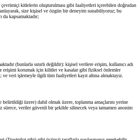
çevrimiçi kitlelerin oluşturulması gibi faaliyetleri içerebilen doğrudan
 anlayarak, size kişisel ve özgün bir deneyim sunabiliyoruz; bu
arı da kapsamaktadır;
dır (bunlarla sınırlı değildir): kişisel verilere erişim, kullanıcı adı
 erişimi korumak için kilitler ve kasalar gibi fiziksel önlemler
e veri işlemeyle ilgili tüm faaliyetleri kayıt altına almaktayız.
e belirtildiği üzere) dahil olmak üzere, toplanma amaçlarını yerine
z sürece, veriler güvenli bir şekilde silinecek veya tamamen anonim
ri (Trustpilot gibi) gibi üçüncü taraflarla paylaşmanız gerekebilir.