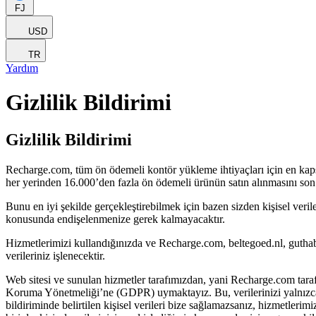
FJ
USD
TR
Yardım
Gizlilik Bildirimi
Gizlilik Bildirimi
Recharge.com, tüm ön ödemeli kontör yükleme ihtiyaçları için en kaps
her yerinden 16.000’den fazla ön ödemeli ürünün satın alınmasını son d
Bunu en iyi şekilde gerçekleştirebilmek için bazen sizden kişisel veril
konusunda endişelenmenize gerek kalmayacaktır.
Hizmetlerimizi kullandığınızda ve Recharge.com, beltegoed.nl, guthabe
verileriniz işlenecektir.
Web sitesi ve sunulan hizmetler tarafımızdan, yani Recharge.com tarafı
Koruma Yönetmeliği’ne (GDPR) uymaktayız. Bu, verilerinizi yalnızca ge
bildiriminde belirtilen kişisel verileri bize sağlamazsanız, hizmetleri