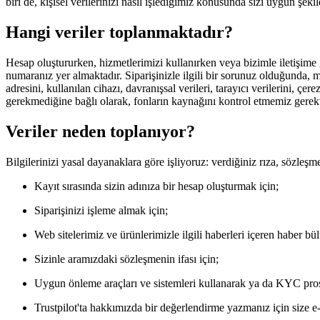
biri de, kişisel verilerinizi nasıl işlediğimiz konusunda sizi uygun şe
Hangi veriler toplanmaktadır?
Hesap oluştururken, hizmetlerimizi kullanırken veya bizimle iletişime g
numaranız yer almaktadır. Siparişinizle ilgili bir sorunuz olduğunda, m
adresini, kullanılan cihazı, davranışsal verileri, tarayıcı verilerini, ç
gerekmediğine bağlı olarak, fonların kaynağını kontrol etmemiz gerektiğ
Veriler neden toplanıyor?
Bilgilerinizi yasal dayanaklara göre işliyoruz: verdiğiniz rıza, sözleş
Kayıt sırasında sizin adınıza bir hesap oluşturmak için;
Siparişinizi işleme almak için;
Web sitelerimiz ve ürünlerimizle ilgili haberleri içeren haber bü
Sizinle aramızdaki sözleşmenin ifası için;
Uygun önleme araçları ve sistemleri kullanarak ya da KYC prose
Trustpilot'ta hakkımızda bir değerlendirme yazmanız için size 