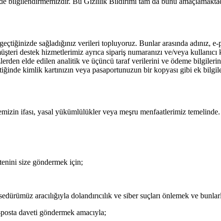
kilde bilgilendirmemizdir. Bu Gizlilik Bildirimi tam da bunu amaçlamaktad
eçtiğinizde sağladığınız verileri topluyoruz. Bunlar arasında adınız, e-
üşteri destek hizmetlerimiz ayrıca sipariş numaranızı ve/veya kullanıcı k
erezlerden elde edilen analitik ve üçüncü taraf verilerini ve ödeme bilgile
inde kimlik kartınızın veya pasaportunuzun bir kopyası gibi ek bilgiler 
memizin ifası, yasal yükümlülükler veya meşru menfaatlerimiz temelinde. B
ltenini size göndermek için;
dürümüz aracılığıyla dolandırıcılık ve siber suçları önlemek ve bunla
e-posta daveti göndermek amacıyla;