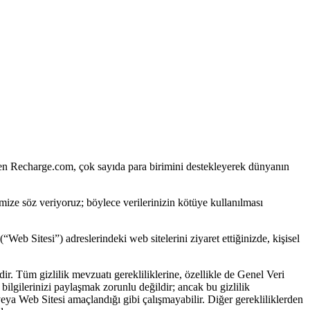
len Recharge.com, çok sayıda para birimini destekleyerek dünyanın
ğimize söz veriyoruz; böylece verilerinizin kötüye kullanılması
b Sitesi”) adreslerindeki web sitelerini ziyaret ettiğinizde, kişisel
r. Tüm gizlilik mevzuatı gerekliliklerine, özellikle de Genel Veri
lgilerinizi paylaşmak zorunlu değildir; ancak bu gizlilik
/veya Web Sitesi amaçlandığı gibi çalışmayabilir. Diğer gerekliliklerden