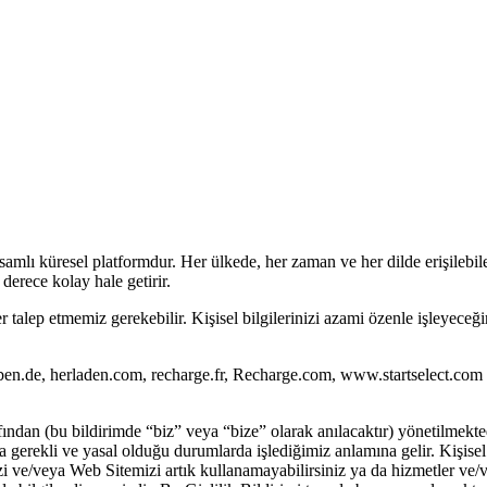
amlı küresel platformdur. Her ülkede, her zaman ve her dilde erişilebi
erece kolay hale getirir.
er talep etmemiz gerekebilir. Kişisel bilgilerinizi azami özenle işleyece
n.de, herladen.com, recharge.fr, Recharge.com, www.startselect.com (“We
ndan (bu bildirimde “biz” veya “bize” olarak anılacaktır) yönetilmektedi
rekli ve yasal olduğu durumlarda işlediğimiz anlamına gelir. Kişisel bi
mizi ve/veya Web Sitemizi artık kullanamayabilirsiniz ya da hizmetler ve