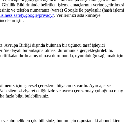
 Gizlilik Bildiriminde belirtilen işleme amaçlarının yerine getirilmesi
esiniz ve telefon numaranız (varsa) Google ile paylaşılır (hash işlemi
business.safety.google/privacy/
. Verilerinizi asla kimseye
incelenmiştir.
 Avrupa Birliği dışında bulunan bir üçüncü taraf işleyici
i’ne dayalı bir anlaşma olması durumunda gerçekleştirilebilir.
in sertifikalandırılmamış olması durumunda, uyumluluğu sağlamak için
lmeniz için işlevsel çerezlere ihtiyacımız vardır. Ayrıca, size
r. Web sitemizi ziyaret ettiğinizde ve ayrıca çerez onay çubuğuna onay
 fazla bilgi bulabilirsiniz.
ir ve abonelikten çıkabilirsiniz; bunun için e-postadaki abonelikten