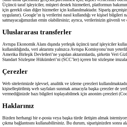
Üçüncü taraf işleyiciler, müşteri destek hizmetleri, platformun bakımını
için gerekli olan diğer hizmetler için kullanılmaktadır. Sipariş geçmiş
uygulanır). Google’ın iş verilerini nasıl kullandığı ve kişisel bilgileri 
satmayacağımızdan emin olabilirsiniz; ayrıca, verilerinizin güvenli ve 
Uluslararası transferler
Avrupa Ekonomik Alanı dışında yerleşik üçüncü taraf işleyiciler kulla
kullanıldığında, veri aktarımı yalnızca Avrupa Komisyonu’nun yeterlil
Amerika Birleşik Devletleri’ne yapılan aktarımlarda, şirketin Veri Giz
Standart Sözleşme Hükümleri’ni (SCC’ler) içeren bir sözleşme imzala
Çerezler
Web sitelerimizde işlevsel, analitik ve izleme çerezleri kullanılmaktadı
kişiselleştirilmiş web sayfaları sunmak amacıyla başka çerezler de yerl
vermediğinizde bazı bilgileri toplayabilmek için anonim çerezleri (Co
Haklarınız
Bizden herhangi bir e-posta veya başka türde iletişim almak istemiyorsa
çıkma bağlantısını kullanabilirsiniz. Bu durum, siparişinizden sonra ala