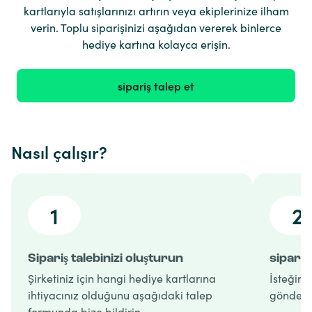
kartlarıyla satışlarınızı artırın veya ekiplerinize ilham
verin. Toplu siparişinizi aşağıdan vererek binlerce
hediye kartına kolayca erişin.
sipariş talep et
Nasıl çalışır?
1
2
Sipariş talebinizi oluşturun
sipariş
Şirketiniz için hangi hediye kartlarına
İsteğiniz
ihtiyacınız olduğunu aşağıdaki talep
gönderir
formunda bize bildirin.