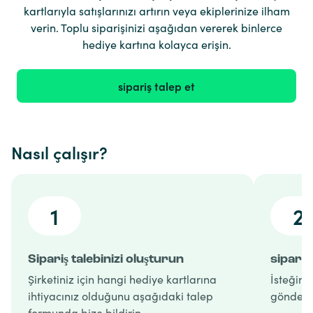
kartlarıyla satışlarınızı artırın veya ekiplerinize ilham
verin. Toplu siparişinizi aşağıdan vererek binlerce
hediye kartına kolayca erişin.
sipariş talep et
Nasıl çalışır?
1
2
Sipariş talebinizi oluşturun
sipariş
Şirketiniz için hangi hediye kartlarına
İsteğiniz
ihtiyacınız olduğunu aşağıdaki talep
gönderir
formunda bize bildirin.