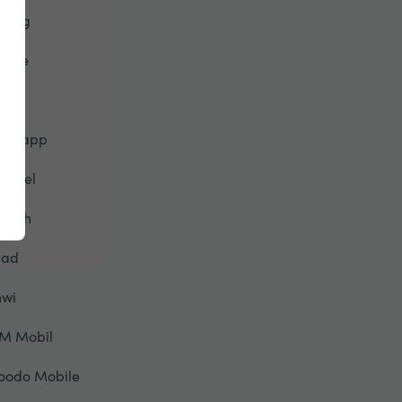
eorg
lobe
TT
ablapp
alotel
eyah
liad
nwi
IM Mobil
oodo Mobile