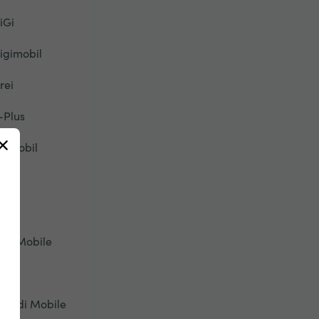
iGi
igimobil
rei
-Plus
ir Mobil
TB
vet
ive Mobile
onic
riendi Mobile