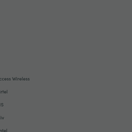
ccess Wireless
irtel
IS
liv
ntel