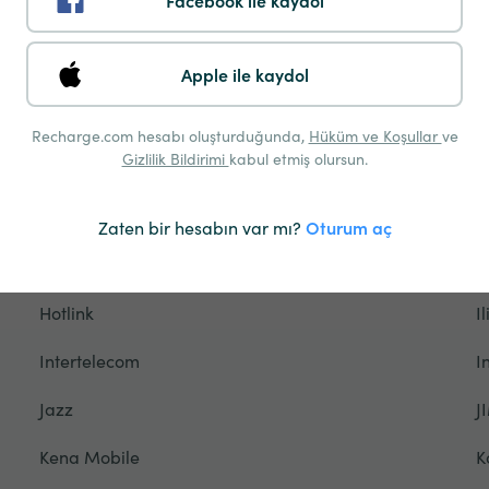
Facebook ile kaydol
Gamcel
G
Glo
G
Apple ile kaydol
Grameenphone
G
Recharge.com hesabı oluşturduğunda,
Hüküm ve Koşullar
ve
Gizlilik Bildirimi
kabul etmiş olursun.
H2O Wireless
H
Halo Telco
H
Zaten bir hesabın var mı?
Oturum aç
Herkese Açık Mobil
H
Hotlink
I
Intertelecom
I
Jazz
J
Kena Mobile
K