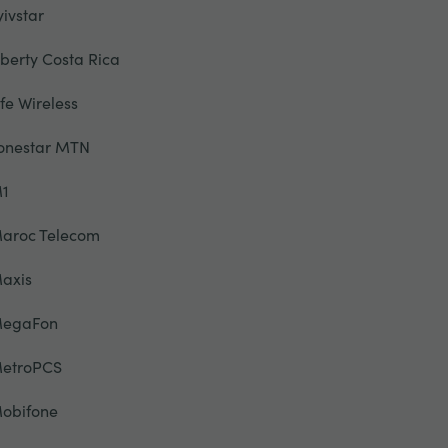
yivstar
iberty Costa Rica
ife Wireless
onestar MTN
1
aroc Telecom
axis
egaFon
etroPCS
obifone