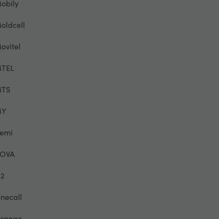
obily
oldcell
ovitel
TEL
TS
MY
emi
OVA
2
necall
range