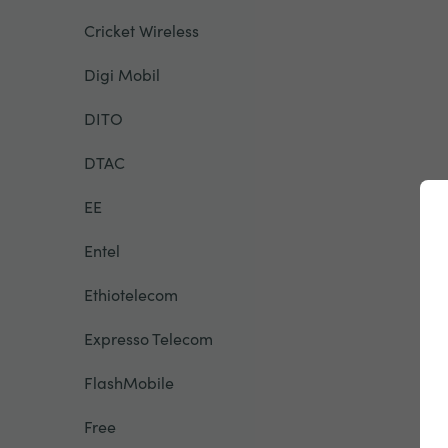
Cricket Wireless
Digi Mobil
DITO
DTAC
EE
Entel
Ethiotelecom
Expresso Telecom
FlashMobile
Free