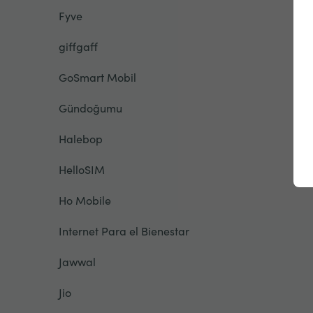
Fyve
giffgaff
GoSmart Mobil
Gündoğumu
Halebop
HelloSIM
Ho Mobile
Internet Para el Bienestar
Jawwal
Jio