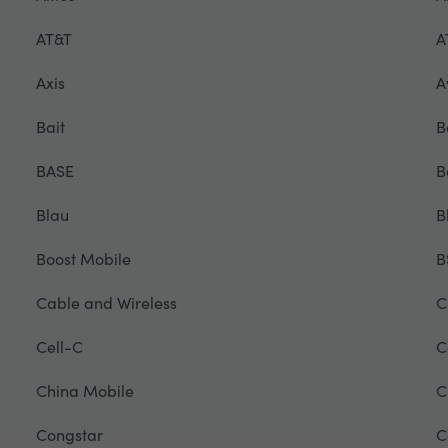
AT&T
A
Axis
A
Bait
B
BASE
B
Blau
B
Boost Mobile
B
Cable and Wireless
C
Cell-C
C
China Mobile
C
Congstar
C