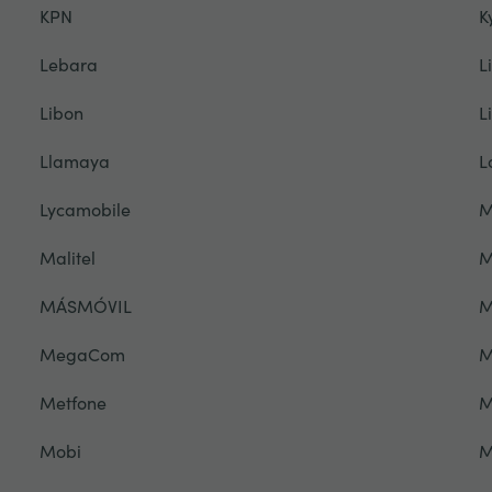
KPN
K
Lebara
L
Libon
L
Llamaya
L
Lycamobile
M
Malitel
M
MÁSMÓVIL
M
MegaCom
M
Metfone
M
Mobi
M