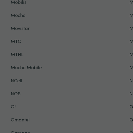
Mobilis
M
Moche
M
Movistar
M
MTC
M
MTNL
M
Mucho Mobile
NCell
N
NOS
N
O!
O
Omantel
O
Ooredoo
O