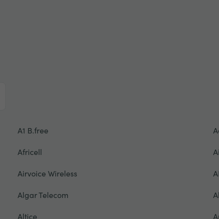
A1 B.free
A
Africell
A
Airvoice Wireless
A
Algar Telecom
A
Altice
A