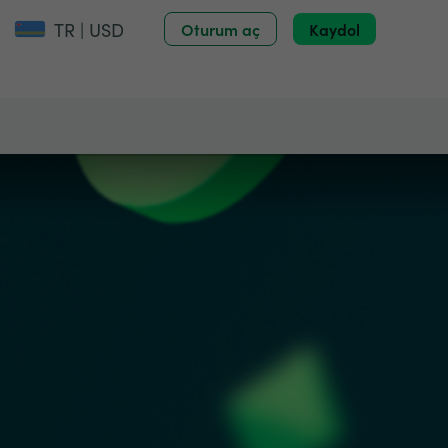
TR | USD
Oturum aç
Kaydol