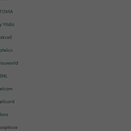
TOMA
y Yildiz
akcell
atelco
lauworld
SNL
elcom
ellcard
laro
oopVoce