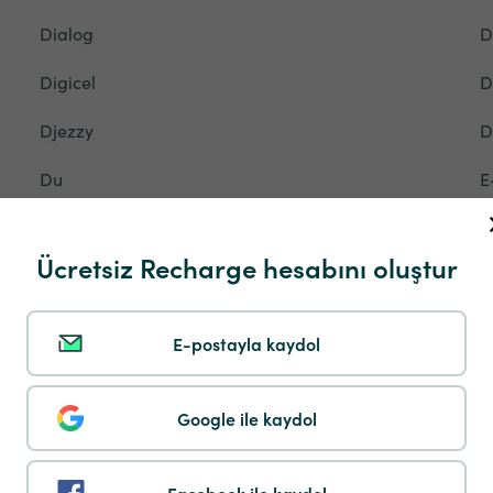
Dialog
D
Digicel
D
Djezzy
D
Du
E
Eety
E
Ücretsiz Recharge hesabını oluştur
Epic
E
Etisalat
E
E-postayla kaydol
Fastweb
F
Google ile kaydol
Flow
F
Freedom Mobile
F