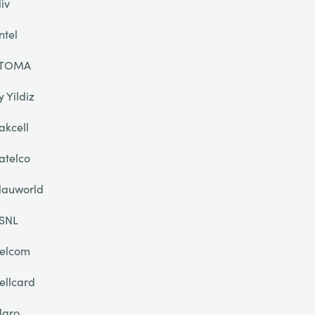
liv
ntel
TOMA
y Yildiz
akcell
atelco
lauworld
SNL
elcom
ellcard
laro