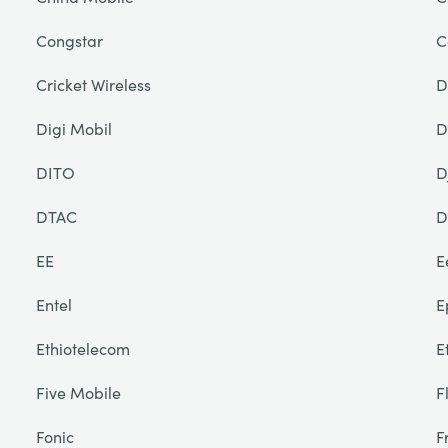
Congstar
C
Cricket Wireless
D
Digi Mobil
D
DITO
D
DTAC
D
EE
E
Entel
E
Ethiotelecom
E
Five Mobile
F
Fonic
F