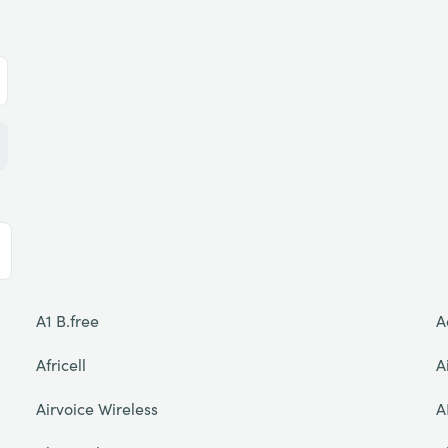
A1 B.free
A
Africell
A
Airvoice Wireless
A