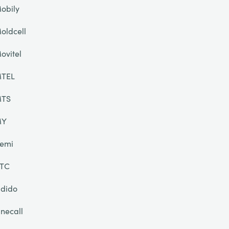
obily
oldcell
ovitel
TEL
TS
MY
emi
TC
dido
necall