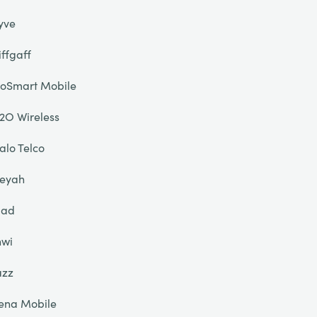
yve
iffgaff
oSmart Mobile
2O Wireless
alo Telco
eyah
liad
nwi
azz
ena Mobile