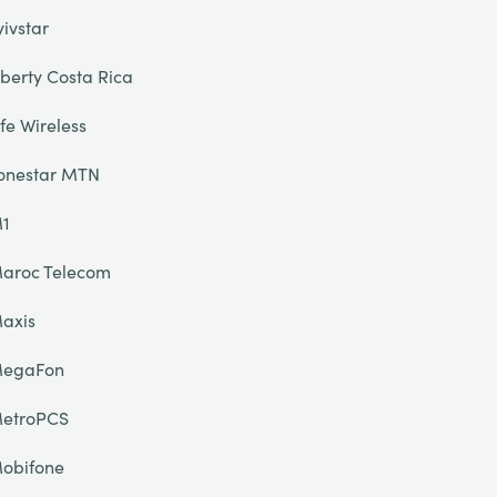
yivstar
iberty Costa Rica
ife Wireless
onestar MTN
1
aroc Telecom
axis
egaFon
etroPCS
obifone