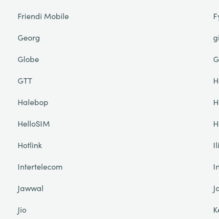
Friendi Mobile
F
Georg
g
Globe
G
GTT
H
Halebop
H
HelloSIM
H
Hotlink
I
Intertelecom
I
Jawwal
J
Jio
K