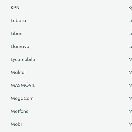
KPN
K
Lebara
L
Libon
L
Llamaya
L
Lycamobile
M
Malitel
M
MÁSMÓVIL
M
MegaCom
M
Metfone
M
Mobi
M