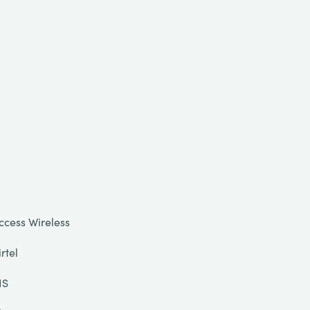
ccess Wireless
irtel
IS