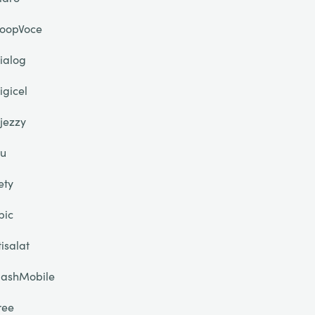
oopVoce
ialog
igicel
jezzy
u
ety
pic
tisalat
lashMobile
ree