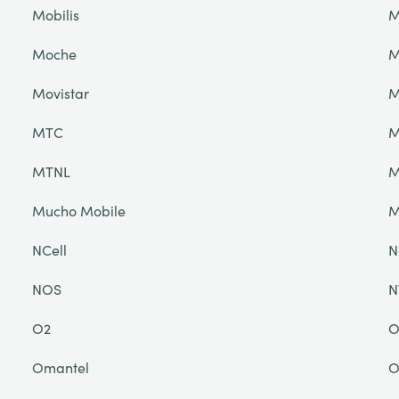
Mobilis
M
Moche
M
Movistar
M
MTC
M
MTNL
M
Mucho Mobile
NCell
N
NOS
N
O2
O
Omantel
O