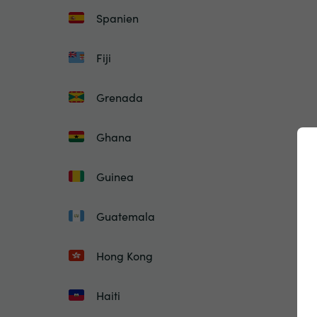
Spanien
Fiji
Grenada
Ghana
Guinea
Guatemala
Hong Kong
Haiti