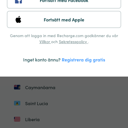
Fortsätt med Facebook
Israel
Fortsätt med Apple
Island
Genom att logga in med Recharge.com godkänner du vår
Jordanien
Villkor
och
Sekretesspolicy
.
Kirgizistan
Inget konto ännu?
Registrera dig gratis
Saint Kitts Och Nevis
Caymanöarna
Saint Lucia
Liberia