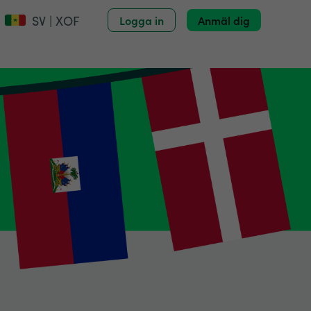
SV | XOF
Logga in
Anmäl dig