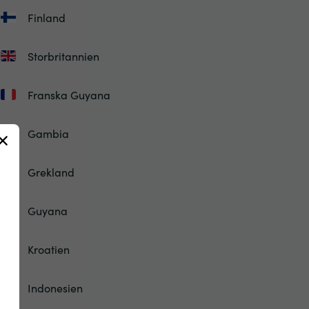
Finland
Storbritannien
Franska Guyana
Gambia
Grekland
Guyana
Kroatien
Indonesien