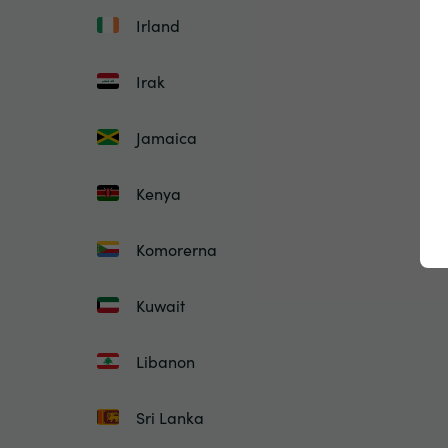
Irland
Irak
Jamaica
Kenya
Komorerna
Kuwait
Libanon
Sri Lanka