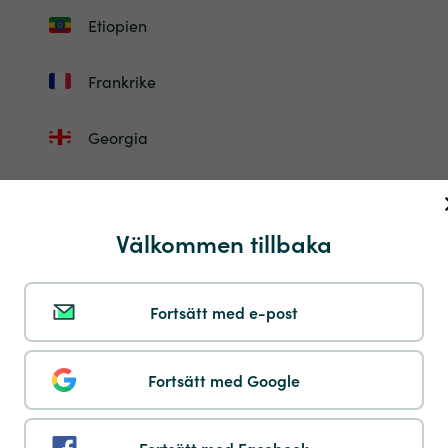
Etiopien
Frankrike
Georgia
Gibraltar
Välkommen tillbaka
Guadelupe
Guinea-Bissau
Fortsätt med e-post
Honduras
Fortsätt med Google
Ungern