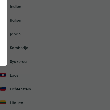
Indien
Italien
Japan
Kambodja
Sydkorea
Laos
Lichtenstein
Litauen