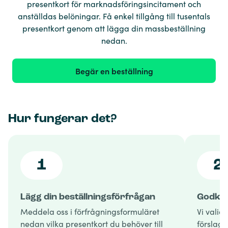
presentkort för marknadsföringsincitament och
anställdas belöningar. Få enkel tillgång till tusentals
presentkort genom att lägga din massbeställning
nedan.
Begär en beställning
Hur fungerar det?
1
2
Lägg din beställningsförfrågan
Godkän
Meddela oss i förfrågningsformuläret
Vi valid
nedan vilka presentkort du behöver till
förslag 