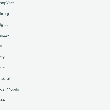
oopVoce
ialog
igicel
jezzy
u
ety
pic
tisalat
lashMobile
ree