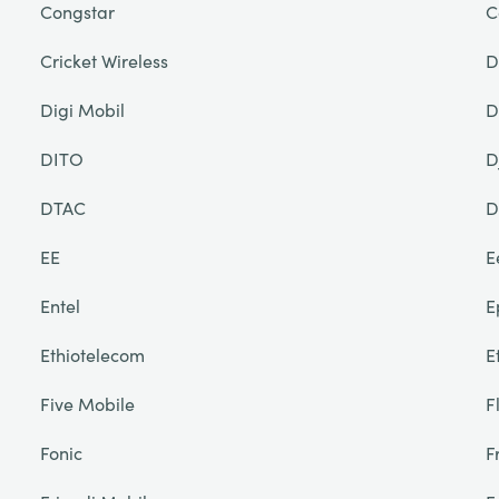
Congstar
C
Cricket Wireless
D
Digi Mobil
D
DITO
D
DTAC
D
EE
E
Entel
E
Ethiotelecom
E
Five Mobile
F
Fonic
F