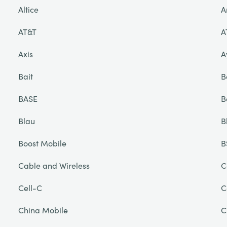
Altice
A
AT&T
A
Axis
A
Bait
B
BASE
B
Blau
B
Boost Mobile
B
Cable and Wireless
C
Cell-C
C
China Mobile
C