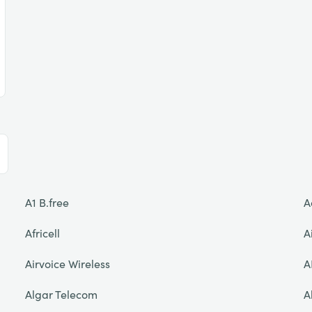
A1 B.free
A
Africell
A
Airvoice Wireless
A
Algar Telecom
A