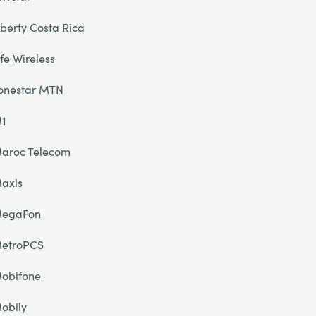
iberty Costa Rica
ife Wireless
onestar MTN
1
aroc Telecom
axis
egaFon
etroPCS
obifone
obily