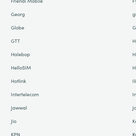
Friendi Mobile
F
Georg
g
Globe
G
GTT
H
Halebop
H
HelloSIM
H
Hotlink
I
Intertelecom
I
Jawwal
J
Jio
K
KPN
K