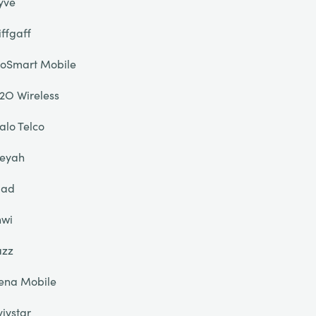
yve
iffgaff
oSmart Mobile
2O Wireless
alo Telco
eyah
liad
nwi
azz
ena Mobile
yivstar