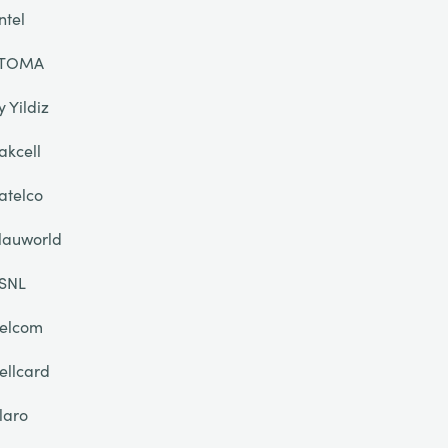
ntel
TOMA
y Yildiz
akcell
atelco
lauworld
SNL
elcom
ellcard
laro