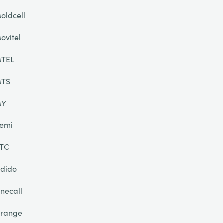
oldcell
ovitel
TEL
TS
MY
emi
TC
dido
necall
range