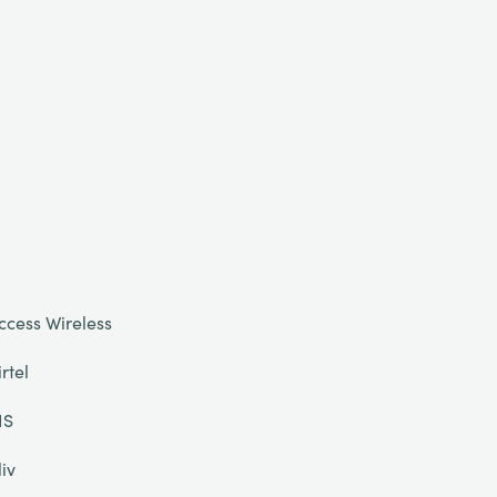
ccess Wireless
irtel
IS
liv