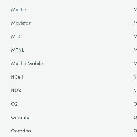
Moche
M
Movistar
M
MTC
M
MTNL
M
Mucho Mobile
NCell
N
NOS
N
O2
O
Omantel
O
Ooredoo
O