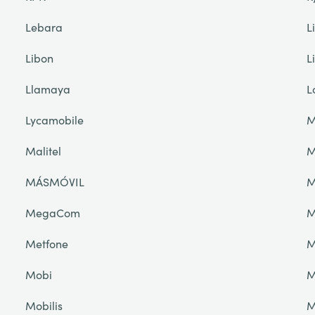
Lebara
L
Libon
L
Llamaya
L
Lycamobile
M
Malitel
M
MÁSMÓVIL
M
MegaCom
M
Metfone
M
Mobi
M
Mobilis
M