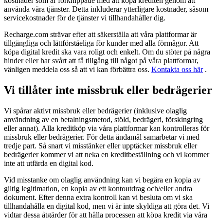
kostnader som är förknippade med att köpa krediten genom att
använda våra tjänster. Detta inkluderar ytterligare kostnader, såsom
servicekostnader för de tjänster vi tillhandahåller dig.
Recharge.com strävar efter att säkerställa att våra plattformar är
tillgängliga och lättförståeliga för kunder med alla förmågor. Att
köpa digital kredit ska vara roligt och enkelt. Om du stöter på några
hinder eller har svårt att få tillgång till något på våra plattformar,
vänligen meddela oss så att vi kan förbättra oss.
Kontakta oss här
.
Vi tillåter inte missbruk eller bedrägerier
Vi spårar aktivt missbruk eller bedrägerier (inklusive olaglig
användning av en betalningsmetod, stöld, bedrägeri, förskingring
eller annat). Alla kreditköp via våra plattformar kan kontrolleras för
missbruk eller bedrägerier. För detta ändamål samarbetar vi med
tredje part. Så snart vi misstänker eller upptäcker missbruk eller
bedrägerier kommer vi att neka en kreditbeställning och vi kommer
inte att utfärda en digital kod.
Vid misstanke om olaglig användning kan vi begära en kopia av
giltig legitimation, en kopia av ett kontoutdrag och/eller andra
dokument. Efter denna extra kontroll kan vi besluta om vi ska
tillhandahålla en digital kod, men vi är inte skyldiga att göra det. Vi
vidtar dessa åtgärder för att hålla processen att köpa kredit via våra