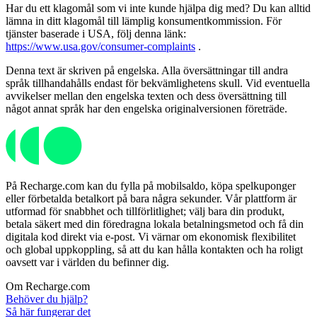
Har du ett klagomål som vi inte kunde hjälpa dig med? Du kan alltid
lämna in ditt klagomål till lämplig konsumentkommission. För
tjänster baserade i USA, följ denna länk:
https://www.usa.gov/consumer-complaints
.
Denna text är skriven på engelska. Alla översättningar till andra
språk tillhandahålls endast för bekvämlighetens skull. Vid eventuella
avvikelser mellan den engelska texten och dess översättning till
något annat språk har den engelska originalversionen företräde.
På Recharge.com kan du fylla på mobilsaldo, köpa spelkuponger
eller förbetalda betalkort på bara några sekunder. Vår plattform är
utformad för snabbhet och tillförlitlighet; välj bara din produkt,
betala säkert med din föredragna lokala betalningsmetod och få din
digitala kod direkt via e-post. Vi värnar om ekonomisk flexibilitet
och global uppkoppling, så att du kan hålla kontakten och ha roligt
oavsett var i världen du befinner dig.
Om Recharge.com
Behöver du hjälp?
Så här fungerar det