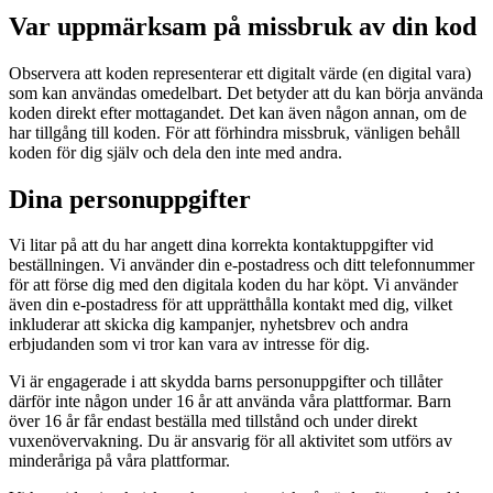
Var uppmärksam på missbruk av din kod
Observera att koden representerar ett digitalt värde (en digital vara)
som kan användas omedelbart. Det betyder att du kan börja använda
koden direkt efter mottagandet. Det kan även någon annan, om de
har tillgång till koden. För att förhindra missbruk, vänligen behåll
koden för dig själv och dela den inte med andra.
Dina personuppgifter
Vi litar på att du har angett dina korrekta kontaktuppgifter vid
beställningen. Vi använder din e-postadress och ditt telefonnummer
för att förse dig med den digitala koden du har köpt. Vi använder
även din e-postadress för att upprätthålla kontakt med dig, vilket
inkluderar att skicka dig kampanjer, nyhetsbrev och andra
erbjudanden som vi tror kan vara av intresse för dig.
Vi är engagerade i att skydda barns personuppgifter och tillåter
därför inte någon under 16 år att använda våra plattformar. Barn
över 16 år får endast beställa med tillstånd och under direkt
vuxenövervakning. Du är ansvarig för all aktivitet som utförs av
minderåriga på våra plattformar.