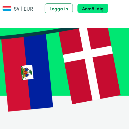
SV | EUR
Logga in
Anmäl dig