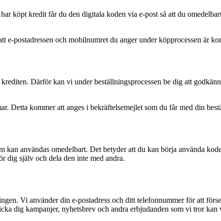
har köpt kredit får du den digitala koden via e-post så att du omedelbar
till att e-postadressen och mobilnumret du anger under köpprocessen är kor
krediten. Därför kan vi under beställningsprocessen be dig att godkänn
ar. Detta kommer att anges i bekräftelsemejlet som du får med din bestä
) som kan användas omedelbart. Det betyder att du kan börja använda ko
för dig själv och dela den inte med andra.
llningen. Vi använder din e-postadress och ditt telefonnummer för att fö
skicka dig kampanjer, nyhetsbrev och andra erbjudanden som vi tror kan v