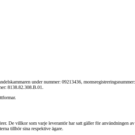
a handelskammaren under nummer: 09213436, momsregistreringsnummer:
er: 8138.82.308.B.01.
ttformar.
örer. De villkor som varje leverantör har satt gäller för användningen 
rna tillhör sina respektive ägare.