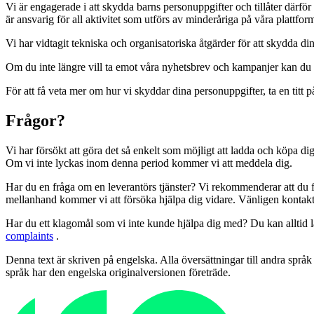
Vi är engagerade i att skydda barns personuppgifter och tillåter därfö
är ansvarig för all aktivitet som utförs av minderåriga på våra plattform
Vi har vidtagit tekniska och organisatoriska åtgärder för att skydda d
Om du inte längre vill ta emot våra nyhetsbrev och kampanjer kan du n
För att få veta mer om hur vi skyddar dina personuppgifter, ta en titt 
Frågor?
Vi har försökt att göra det så enkelt som möjligt att ladda och köpa di
Om vi ​​inte lyckas inom denna period kommer vi att meddela dig.
Har du en fråga om en leverantörs tjänster? Vi rekommenderar att du 
mellanhand kommer vi att försöka hjälpa dig vidare. Vänligen kontakt
Har du ett klagomål som vi inte kunde hjälpa dig med? Du kan alltid 
complaints
.
Denna text är skriven på engelska. Alla översättningar till andra språk
språk har den engelska originalversionen företräde.