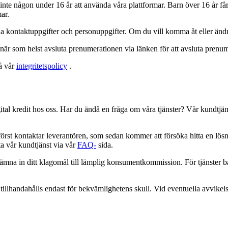
r inte någon under 16 år att använda våra plattformar. Barn över 16 år f
ar.
ina kontaktuppgifter och personuppgifter. Om du vill komma åt eller änd
är som helst avsluta prenumerationen via länken för att avsluta prenum
på vår
integritetspolicy
.
gital kredit hos oss. Har du ändå en fråga om våra tjänster? Vår kundtjän
först kontaktar leverantören, som sedan kommer att försöka hitta en lös
a vår kundtjänst via vår
FAQ-
sida.
lämna in ditt klagomål till lämplig konsumentkommission. För tjänster 
 tillhandahålls endast för bekvämlighetens skull. Vid eventuella avvikel