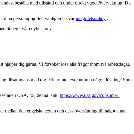
år endast beställa med tillstånd och under direkt vuxenövervakning. Du
ra dina personuppgifter, vänligen läs vår
integritetspolicy
.
erationen i våra nyhetsbrev.
st hjälper dig gärna. Vi försöker lösa alla frågor inom två arbetsdagar.
ning tillsammans med dig. Hittar inte leverantören någon lösning? Som
baserade i USA, följ denna länk:
https://www.usa.gov/consumer-
ser mellan den engelska texten och dess översättning till något annat