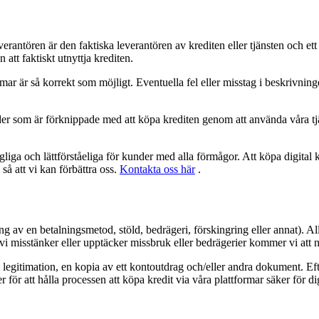
erantören är den faktiska leverantören av krediten eller tjänsten och ett
tt faktiskt utnyttja krediten.
mar är så korrekt som möjligt. Eventuella fel eller misstag i beskrivning
der som är förknippade med att köpa krediten genom att använda våra tjä
ängliga och lättförståeliga för kunder med alla förmågor. Att köpa digital 
 så att vi kan förbättra oss.
Kontakta oss här
.
ng av en betalningsmetod, stöld, bedrägeri, förskingring eller annat). Al
vi misstänker eller upptäcker missbruk eller bedrägerier kommer vi att n
egitimation, en kopia av ett kontoutdrag och/eller andra dokument. Efte
er för att hålla processen att köpa kredit via våra plattformar säker för di