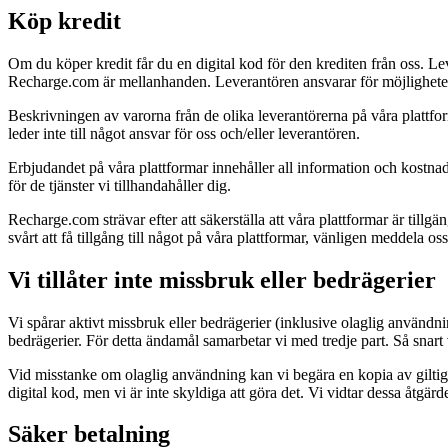
Köp kredit
Om du köper kredit får du en digital kod för den krediten från oss. Lev
Recharge.com är mellanhanden. Leverantören ansvarar för möjligheten a
Beskrivningen av varorna från de olika leverantörerna på våra plattfor
leder inte till något ansvar för oss och/eller leverantören.
Erbjudandet på våra plattformar innehåller all information och kostna
för de tjänster vi tillhandahåller dig.
Recharge.com strävar efter att säkerställa att våra plattformar är tillg
svårt att få tillgång till något på våra plattformar, vänligen meddela oss
Vi tillåter inte missbruk eller bedrägerier
Vi spårar aktivt missbruk eller bedrägerier (inklusive olaglig användni
bedrägerier. För detta ändamål samarbetar vi med tredje part. Så snart 
Vid misstanke om olaglig användning kan vi begära en kopia av giltig l
digital kod, men vi är inte skyldiga att göra det. Vi vidtar dessa åtgärd
Säker betalning