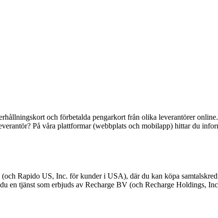
rhållningskort och förbetalda pengarkort från olika leverantörer online. D
din leverantör? På våra plattformar (webbplats och mobilapp) hittar du i
och Rapido US, Inc. för kunder i USA), där du kan köpa samtalskredit,
er du en tjänst som erbjuds av Recharge BV (och Recharge Holdings, Inc