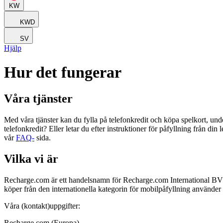
KW
KWD
SV
Hjälp
Hur det fungerar
Våra tjänster
Med våra tjänster kan du fylla på telefonkredit och köpa spelkort, unde
telefonkredit? Eller letar du efter instruktioner för påfyllning från 
vår
FAQ-
sida.
Vilka vi är
Recharge.com är ett handelsnamn för Recharge.com International BV (
köper från den internationella kategorin för mobilpåfyllning använd
Våra (kontakt)uppgifter:
Recharge.com (Europa)