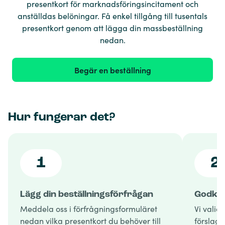
presentkort för marknadsföringsincitament och
anställdas belöningar. Få enkel tillgång till tusentals
presentkort genom att lägga din massbeställning
nedan.
Begär en beställning
Hur fungerar det?
1
2
Lägg din beställningsförfrågan
Godkän
Meddela oss i förfrågningsformuläret
Vi valid
nedan vilka presentkort du behöver till
förslag 