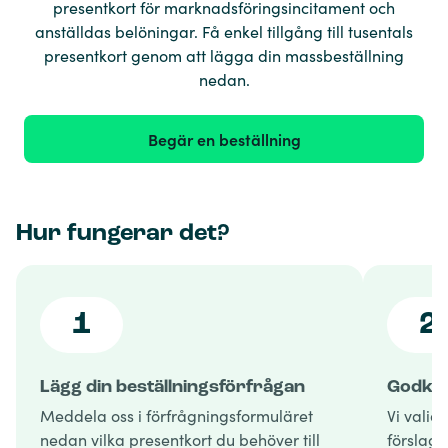
presentkort för marknadsföringsincitament och
anställdas belöningar. Få enkel tillgång till tusentals
presentkort genom att lägga din massbeställning
nedan.
Begär en beställning
Hur fungerar det?
1
2
Lägg din beställningsförfrågan
Godkän
Meddela oss i förfrågningsformuläret
Vi valid
nedan vilka presentkort du behöver till
förslag 